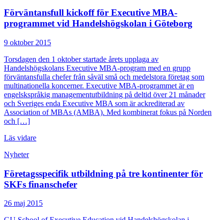
Förväntansfull kickoff för Executive MBA-
programmet vid Handelshögskolan i Göteborg
9 oktober 2015
Torsdagen den 1 oktober startade årets upplaga av
Handelshögskolans Executive MBA-program med en grupp
förväntansfulla chefer från såväl små och medelstora företag som
multinationella koncerner. Executive MBA-programmet är en
engelskspråkig managementutbildning på deltid över 21 månader
och Sveriges enda Executive MBA som är ackrediterad av
Association of MBAs (AMBA). Med kombinerat fokus på Norden
och […]
Läs vidare
Nyheter
Företagsspecifik utbildning på tre kontinenter för
SKFs finanschefer
26 maj 2015
GU School of Executive Education vid Handelshögskolan i