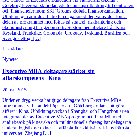
Göteborg levererar skräddarsydd ledarskapsutbildning till controllers
och finanschefer inom SKF Groups globala finansorganisation.
Utbildningen är indelad i tre femdagarsmoduler, varav den första
delen av programmet med fokus på strategi, riskhantering och
ekonomistyrning har genomförts. Sexton medarbetare från Kina,
Ryssland, Frankrike, Colombia, Uruguay, Tyskland, Brasilien och
Sverige deltog. […]
Läs vidare
Nyheter
Executive MBA-deltagare stärker sin
affärskompetens i Kina
20 maj 2015
Under en dryg vecka har tjugo deltagare från Executive MBA-
programmet vid Handelshögskolan i Göteborg drillats i att göra
affärer i Kina. Utbildningsveckan i Shanghai och Hangzhou är en
integrerad del av Executive MBA-programmet. Parallellt med
studiebesök på kinesiska och multinationella företag har deltagarna
studerat logistik och kinesisk affärskultur vid två av Kinas främsta
universitet, Zhejiang […]