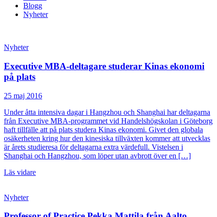
Blogg
Nyheter
Nyheter
Executive MBA-deltagare studerar Kinas ekonomi
på plats
25 maj 2016
Under åtta intensiva dagar i Hangzhou och Shanghai har deltagarna
från Executive MBA-programmet vid Handelshögskolan i Göteborg
haft tillfälle att på plats studera Kinas ekonomi. Givet den globala
osäkerheten kring hur den kinesiska tillväxten kommer att utvecklas
är årets studieresa för deltagarna extra värdefull. Vistelsen i
Shanghai och Hangzhou, som löper utan avbrott över en […]
Läs vidare
Nyheter
Professor of Practice Pekka Mattila från Aalto