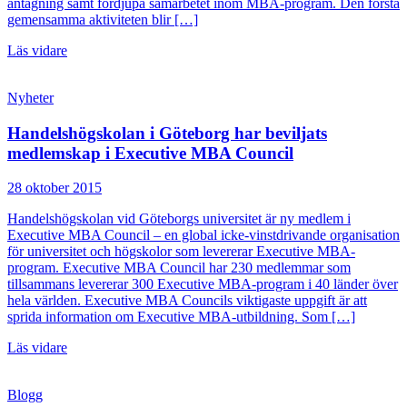
antagning samt fördjupa samarbetet inom MBA-program. Den första
gemensamma aktiviteten blir […]
Läs vidare
Nyheter
Handelshögskolan i Göteborg har beviljats
medlemskap i Executive MBA Council
28 oktober 2015
Handelshögskolan vid Göteborgs universitet är ny medlem i
Executive MBA Council – en global icke-vinstdrivande organisation
för universitet och högskolor som levererar Executive MBA-
program. Executive MBA Council har 230 medlemmar som
tillsammans levererar 300 Executive MBA-program i 40 länder över
hela världen. Executive MBA Councils viktigaste uppgift är att
sprida information om Executive MBA-utbildning. Som […]
Läs vidare
Blogg