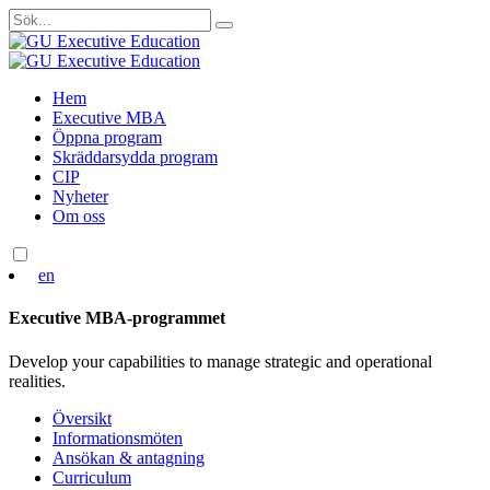
Sök
efter:
Skip
Hem
to
Executive MBA
content
Öppna program
Skräddarsydda program
CIP
Nyheter
Om oss
en
Executive MBA-programmet
Develop your capabilities to manage strategic and operational
realities.
Översikt
Informationsmöten
Ansökan & antagning
Curriculum