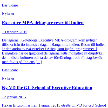
Läs vidare
Nyheter
Executive MBA-deltagare reser till Indien
19 februari 2015
Deltagarna i Göteborgs Executive MBA-program kom nyligen
tillbaka från tio intensiva dagar i Bangalore, Indien. Resan till Indien
är den andra av två vistelser i Asien, som ingår i programmet. I
Bangalore har de tjugotalet deltagarna getts möjlighet att djupdyka i
den indiska kulturen och ta del av föreläsningar och företagsbesök
med fokus på Indiens […]
Läs vidare
Nyheter
Ny VD för GU School of Executive Education
12 januari 2015
Håkan Ericson har från 1 januari 2015 utsetts till VD för GU School