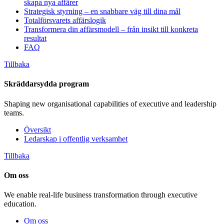
skapa nya affärer
Strategisk styrning – en snabbare väg till dina mål
Totalförsvarets affärslogik
Transformera din affärsmodell – från insikt till konkreta
resultat
FAQ
Tillbaka
Skräddarsydda program
Shaping new organisational capabilities of executive and leadership
teams.
Översikt
Ledarskap i offentlig verksamhet
Tillbaka
Om oss
We enable real-life business transformation through executive
education.
Om oss