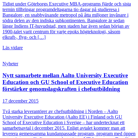
Tidigt under Göteborgs Executive MBA-programs fjärde och sista
termin tillbringar programdeltagarna tio dagar på studieresa i
Bangalore, en snabbväxande metropol på åtta miljoner invånare i
södra delen av den indiska subkontinenten. Bangalore är sedan
länge Indiens IT-huvudstad, men staden har även sedan början av
1900-talet varit centrum för varje epoks högteknologi, såsom
elkraft-, flyg- och […]
Läs vidare
Nyheter
Nytt samarbete mellan Aalto University Executive
Education och GU School of Executive Education
förstärker genomslagskraften i chefsutbildning
17 december 2015
Två starka leverantörer av chefsutbildning i Norden – Aalto
University Executive Education (Aalto EE) i Finland och GU
School of Executive Education i Sverige – har undertecknat ett
samarbetsavtal i december 2015. Enligt avtalet kommer man att
leverera gemensamma kundanpassade program, program med öppen