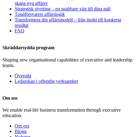
skapa nya affärer
Strategisk styrning – en snabbare väg till dina mål
Totalförsvarets affärslogik
Transformera din affärsmodell – från insikt till konkreta
resultat
FAQ
Skräddarsydda program
Shaping new organisational capabilities of executive and leadership
teams.
Översikt
Ledarskap i offentlig verksamhet
Om oss
We enable real-life business transformation through executive
education.
Om oss
Blogg
Nyheter