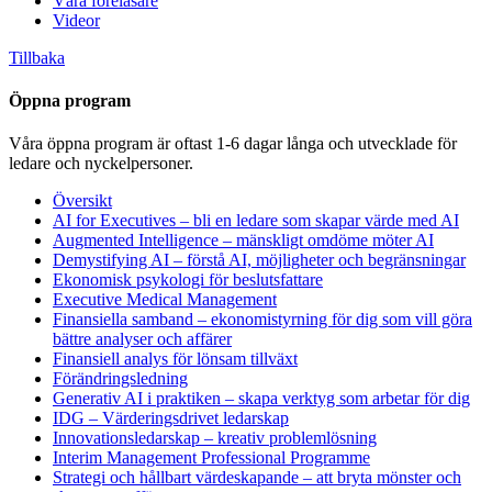
Våra föreläsare
Videor
Tillbaka
Öppna program
Våra öppna program är oftast 1-6 dagar långa och utvecklade för
ledare och nyckelpersoner.
Översikt
AI for Executives – bli en ledare som skapar värde med AI
Augmented Intelligence – mänskligt omdöme möter AI
Demystifying AI – förstå AI, möjligheter och begränsningar
Ekonomisk psykologi för beslutsfattare
Executive Medical Management
Finansiella samband – ekonomistyrning för dig som vill göra
bättre analyser och affärer
Finansiell analys för lönsam tillväxt
Förändringsledning
Generativ AI i praktiken – skapa verktyg som arbetar för dig
IDG – Värderingsdrivet ledarskap
Innovationsledarskap – kreativ problemlösning
Interim Management Professional Programme
Strategi och hållbart värdeskapande – att bryta mönster och