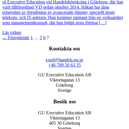
of Executive Education vid Handelshögskolan i Göteborg, där han
varit tillförordnad VD sedan oktober 2014. Håkan har lång
erfarenhet av försäljning av avancerade tjänster, speciellt inom
telekom- och IT-sektorn. Han kommer närmast från en verksamhet
som managementkonsult, där han hjälpt stora företag […]
Läs vidare
← Föregående
1
…
5
6
7
Kontakta oss
exed@handels.gu.se
+46 709 50 63 35
GU Executive Education AB
Viktoriagatan 13
Göteborg
Sverige
Besök oss
GU Executive Education AB
Viktoriagatan 13
405 30 Göteborg
Sverige