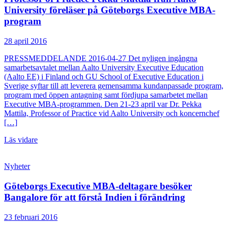
University föreläser på Göteborgs Executive MBA-
program
28 april 2016
PRESSMEDDELANDE 2016-04-27 Det nyligen ingångna
samarbetsavtalet mellan Aalto University Executive Education
(Aalto EE) i Finland och GU School of Executive Education i
Sverige syftar till att leverera gemensamma kundanpassade program,
program med öppen antagning samt fördjupa samarbetet mellan
Executive MBA-programmen. Den 21-23 april var Dr. Pekka
Mattila, Professor of Practice vid Aalto University och koncernchef
[…]
Läs vidare
Nyheter
Göteborgs Executive MBA-deltagare besöker
Bangalore för att förstå Indien i förändring
23 februari 2016