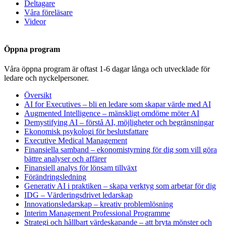
Deltagare
Våra föreläsare
Videor
Öppna program
Våra öppna program är oftast 1-6 dagar långa och utvecklade för
ledare och nyckelpersoner.
Översikt
AI for Executives – bli en ledare som skapar värde med AI
Augmented Intelligence – mänskligt omdöme möter AI
Demystifying AI – förstå AI, möjligheter och begränsningar
Ekonomisk psykologi för beslutsfattare
Executive Medical Management
Finansiella samband – ekonomistyrning för dig som vill göra
bättre analyser och affärer
Finansiell analys för lönsam tillväxt
Förändringsledning
Generativ AI i praktiken – skapa verktyg som arbetar för dig
IDG – Värderingsdrivet ledarskap
Innovationsledarskap – kreativ problemlösning
Interim Management Professional Programme
Strategi och hållbart värdeskapande – att bryta mönster och