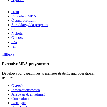
Gå
Hem
vidare
Executive MBA
till
Öppna program
innehåll
Skräddarsydda program
CIP
Nyheter
Om oss
Sök
en
Tillbaka
Executive MBA-programmet
Develop your capabilities to manage strategic and operational
realities.
Översikt
Informationsmöten
Ansökan & antagning
Curriculum
Deltagare