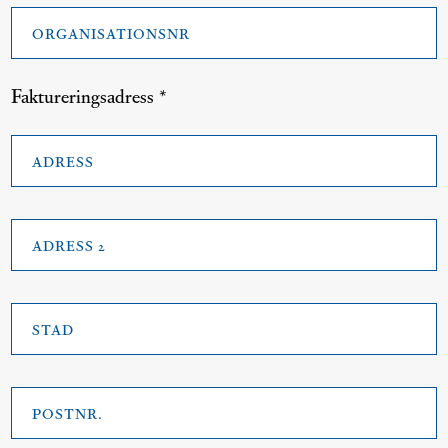
Organisationsnr
*
Faktureringsadress *
Billing
A
address
*
A
2
S
P