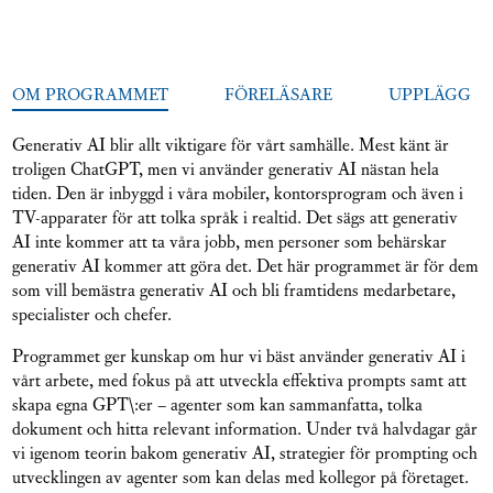
OM PROGRAMMET
FÖRELÄSARE
UPPLÄGG
Generativ AI blir allt viktigare för vårt samhälle. Mest känt är
troligen ChatGPT, men vi använder generativ AI nästan hela
tiden. Den är inbyggd i våra mobiler, kontorsprogram och även i
TV-apparater för att tolka språk i realtid. Det sägs att generativ
AI inte kommer att ta våra jobb, men personer som behärskar
generativ AI kommer att göra det. Det här programmet är för dem
som vill bemästra generativ AI och bli framtidens medarbetare,
specialister och chefer.
Programmet ger kunskap om hur vi bäst använder generativ AI i
vårt arbete, med fokus på att utveckla effektiva prompts samt att
skapa egna GPT\:er – agenter som kan sammanfatta, tolka
dokument och hitta relevant information. Under två halvdagar går
vi igenom teorin bakom generativ AI, strategier för prompting och
utvecklingen av agenter som kan delas med kollegor på företaget.