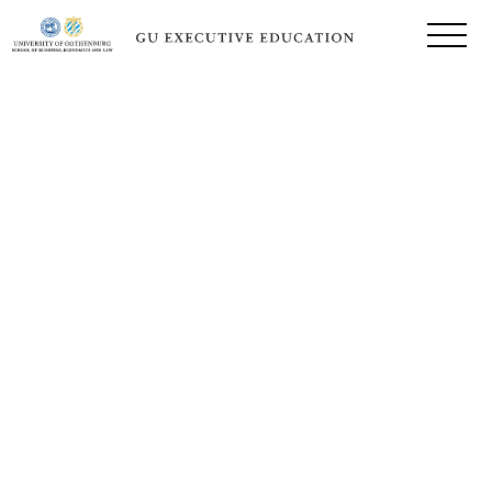
ÖPPET PROGRAM
Generativ AI i
praktiken
– skapa verktyg som arbetar för dig
Det sägs att generativ AI inte kommer att ta våra jobb, men
personer som behärskar generativ AI kommer att göra det. Det
här programmet är för dem som vill bemästra generativ AI och bli
framtidens medarbetare, specialister och chefer. Du får förståelse
för hur generativ AI fungerar, lär dig utveckla väl fungerande
prompts och att skapa en egen agent baserad på ChatGPT.
Datum:
26-27 november 2026