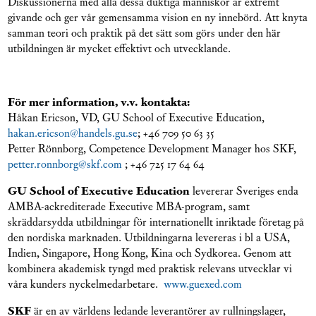
Diskussionerna med alla dessa duktiga människor är extremt
givande och ger vår gemensamma vision en ny innebörd. Att knyta
samman teori och praktik på det sätt som görs under den här
utbildningen är mycket effektivt och utvecklande.
För mer information, v.v. kontakta:
Håkan Ericson, VD, GU School of Executive Education,
hakan.ericson@handels.gu.se
; +46 709 50 63 35
Petter Rönnborg, Competence Development Manager hos SKF,
petter.ronnborg@skf.com
; +46 725 17 64 64
GU School of Executive Education
levererar Sveriges enda
AMBA-ackrediterade Executive MBA-program, samt
skräddarsydda utbildningar för internationellt inriktade företag på
den nordiska marknaden. Utbildningarna levereras i bl a USA,
Indien, Singapore, Hong Kong, Kina och Sydkorea. Genom att
kombinera akademisk tyngd med praktisk relevans utvecklar vi
våra kunders nyckelmedarbetare.
www.guexed.com
SKF
är en av världens ledande leverantörer av rullningslager,