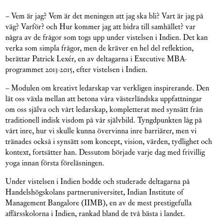
– Vem är jag? Vem är det meningen att jag ska bli? Vart är jag på
väg? Varför? och Hur kommer jag att bidra till samhället? var
några av de frågor som togs upp under vistelsen i Indien. Det kan
verka som simpla frågor, men de kräver en hel del reflektion,
berättar Patrick Lexér, en av deltagarna i Executive MBA-
programmet 2013-2015, efter vistelsen i Indien.
– Modulen om kreativt ledarskap var verkligen inspirerande. Den
lät oss växla mellan att betona våra västerländska uppfattningar
om oss själva och vårt ledarskap, kompletterat med synsätt från
traditionell indisk visdom på vår självbild. Tyngdpunkten låg på
vårt inre, hur vi skulle kunna övervinna inre barriärer, men vi
tränades också i synsätt som koncept, vision, värden, tydlighet och
kontext, fortsätter han. Dessutom började varje dag med frivillig
yoga innan första föreläsningen.
Under vistelsen i Indien bodde och studerade deltagarna på
Handelshögskolans partneruniversitet, Indian Institute of
Management Bangalore (IIMB), en av de mest prestigefulla
affärsskolorna i Indien, rankad bland de två bästa i landet.