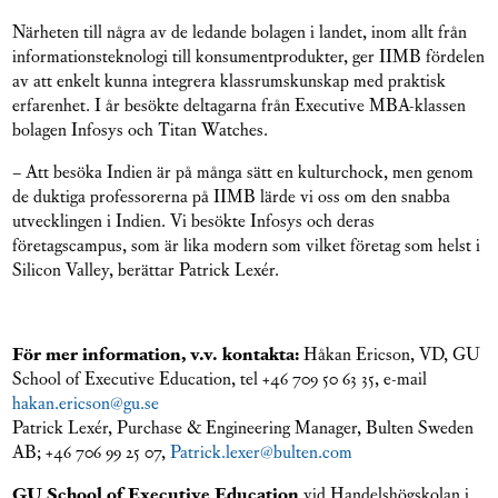
Närheten till några av de ledande bolagen i landet, inom allt från
informationsteknologi till konsumentprodukter, ger IIMB fördelen
av att enkelt kunna integrera klassrumskunskap med praktisk
erfarenhet. I år besökte deltagarna från Executive MBA-klassen
bolagen Infosys och Titan Watches.
– Att besöka Indien är på många sätt en kulturchock, men genom
de duktiga professorerna på IIMB lärde vi oss om den snabba
utvecklingen i Indien. Vi besökte Infosys och deras
företagscampus, som är lika modern som vilket företag som helst i
Silicon Valley, berättar Patrick Lexér.
För mer information, v.v. kontakta:
Håkan Ericson, VD, GU
School of Executive Education, tel +46 709 50 63 35, e-mail
hakan.ericson@gu.se
Patrick Lexér, Purchase & Engineering Manager, Bulten Sweden
AB; +46 706 99 25 07,
Patrick.lexer@bulten.com
GU School of Executive Education
vid Handelshögskolan i