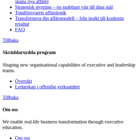
skapa nya affärer
Strategisk styrning – en snabbare väg till dina mål
Totalförsvarets affärslogik
Transformera din affärsmodell – från insikt till konkreta
resultat
FAQ
Tillbaka
Skräddarsydda program
Shaping new organisational capabilities of executive and leadership
teams.
Översikt
Ledarskap i offentlig verksamhet
Tillbaka
Om oss
We enable real-life business transformation through executive
education.
Om oss