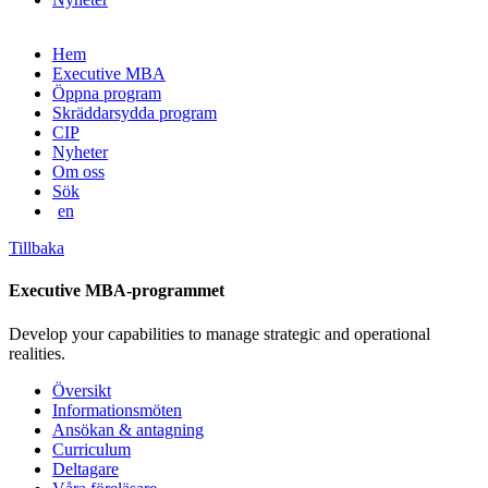
Gå
Hem
vidare
Executive MBA
till
Öppna program
innehåll
Skräddarsydda program
CIP
Nyheter
Om oss
Sök
en
Tillbaka
Executive MBA-programmet
Develop your capabilities to manage strategic and operational
realities.
Översikt
Informationsmöten
Ansökan & antagning
Curriculum
Deltagare