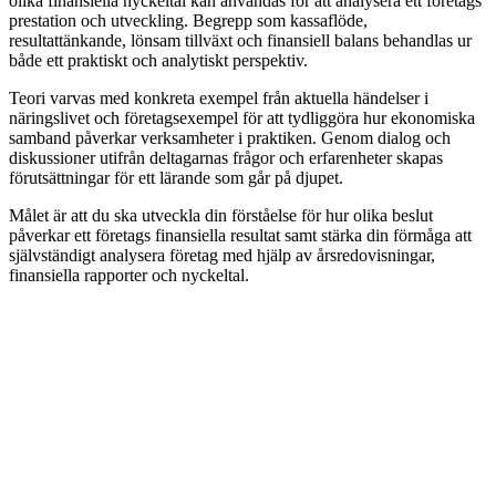
olika finansiella nyckeltal kan användas för att analysera ett företags
prestation och utveckling. Begrepp som kassaflöde,
resultattänkande, lönsam tillväxt och finansiell balans behandlas ur
både ett praktiskt och analytiskt perspektiv.
Teori varvas med konkreta exempel från aktuella händelser i
näringslivet och företagsexempel för att tydliggöra hur ekonomiska
samband påverkar verksamheter i praktiken. Genom dialog och
diskussioner utifrån deltagarnas frågor och erfarenheter skapas
förutsättningar för ett lärande som går på djupet.
Målet är att du ska utveckla din förståelse för hur olika beslut
påverkar ett företags finansiella resultat samt stärka din förmåga att
självständigt analysera företag med hjälp av årsredovisningar,
finansiella rapporter och nyckeltal.