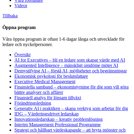
Våra föreläsare
Videor
Tillbaka
Öppna program
Våra öppna program är oftast 1-6 dagar långa och utvecklade för
ledare och nyckelpersoner.
Översikt
AI for Executives – bli en ledare som skapar värde med AI
Augmented Intelligence – mänskligt omdöme möter AI
Demystifying AI – förstå AI, möjligheter och begränsningar
Ekonomisk psykologi för beslutsfattare
Executive Medical Management
Finansiella samband – ekonomistyrning för dig som vill göra
bättre analyser och affärer
Finansiell analys för lönsam tillväxt
Förändringsledning
Generativ AI i praktiken – skapa verktyg som arbetar för dig
IDG – Värderingsdrivet ledarskap
Innovationsledarskap – kreativ problemlösning
Interim Management Professional Programme
Strategi och hållbart värdeskapande – att bryta mönster och