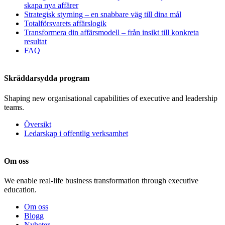
skapa nya affärer
Strategisk styrning – en snabbare väg till dina mål
Totalförsvarets affärslogik
Transformera din affärsmodell – från insikt till konkreta
resultat
FAQ
Skräddarsydda program
Shaping new organisational capabilities of executive and leadership
teams.
Översikt
Ledarskap i offentlig verksamhet
Om oss
We enable real-life business transformation through executive
education.
Om oss
Blogg
Nyheter