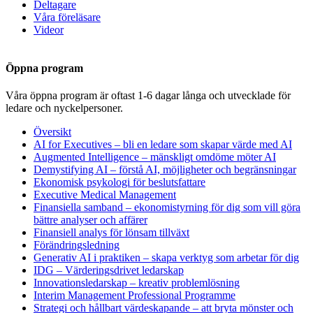
Deltagare
Våra föreläsare
Videor
Öppna program
Våra öppna program är oftast 1-6 dagar långa och utvecklade för
ledare och nyckelpersoner.
Översikt
AI for Executives – bli en ledare som skapar värde med AI
Augmented Intelligence – mänskligt omdöme möter AI
Demystifying AI – förstå AI, möjligheter och begränsningar
Ekonomisk psykologi för beslutsfattare
Executive Medical Management
Finansiella samband – ekonomistyrning för dig som vill göra
bättre analyser och affärer
Finansiell analys för lönsam tillväxt
Förändringsledning
Generativ AI i praktiken – skapa verktyg som arbetar för dig
IDG – Värderingsdrivet ledarskap
Innovationsledarskap – kreativ problemlösning
Interim Management Professional Programme
Strategi och hållbart värdeskapande – att bryta mönster och