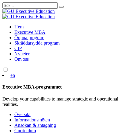
Sök
efter:
Skip
Hem
to
Executive MBA
content
Öppna program
Skräddarsydda program
CIP
Nyheter
Om oss
en
Executive MBA-programmet
Develop your capabilities to manage strategic and operational
realities.
Översikt
Informationsmöten
Ansökan & antagning
Curriculum