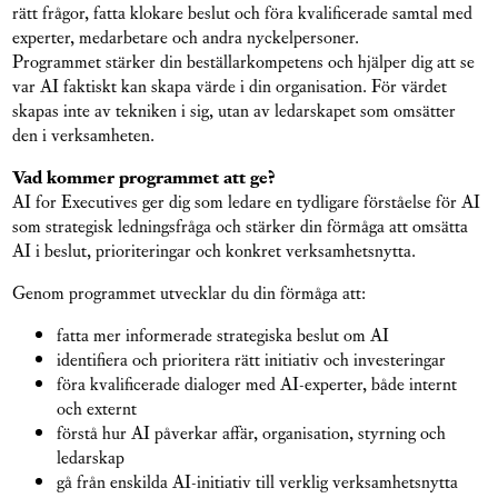
rätt frågor, fatta klokare beslut och föra kvalificerade samtal med
experter, medarbetare och andra nyckelpersoner.
Programmet stärker din beställarkompetens och hjälper dig att se
var AI faktiskt kan skapa värde i din organisation. För värdet
skapas inte av tekniken i sig, utan av ledarskapet som omsätter
den i verksamheten.
Vad kommer programmet att ge?
AI for Executives ger dig som ledare en tydligare förståelse för AI
som strategisk ledningsfråga och stärker din förmåga att omsätta
AI i beslut, prioriteringar och konkret verksamhetsnytta.
Genom programmet utvecklar du din förmåga att:
fatta mer informerade strategiska beslut om AI
identifiera och prioritera rätt initiativ och investeringar
föra kvalificerade dialoger med AI-experter, både internt
och externt
förstå hur AI påverkar affär, organisation, styrning och
ledarskap
gå från enskilda AI-initiativ till verklig verksamhetsnytta