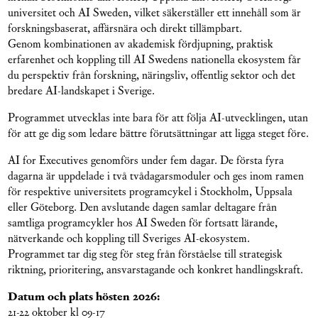
universitet och AI Sweden, vilket säkerställer ett innehåll som är
forskningsbaserat, affärsnära och direkt tillämpbart.
Genom kombinationen av akademisk fördjupning, praktisk
erfarenhet och koppling till AI Swedens nationella ekosystem får
du perspektiv från forskning, näringsliv, offentlig sektor och det
bredare AI-landskapet i Sverige.
Programmet utvecklas inte bara för att följa AI-utvecklingen, utan
för att ge dig som ledare bättre förutsättningar att ligga steget före.
AI for Executives genomförs under fem dagar. De första fyra
dagarna är uppdelade i två tvådagarsmoduler och ges inom ramen
för respektive universitets programcykel i Stockholm, Uppsala
eller Göteborg. Den avslutande dagen samlar deltagare från
samtliga programcykler hos AI Sweden för fortsatt lärande,
nätverkande och koppling till Sveriges AI-ekosystem.
Programmet tar dig steg för steg från förståelse till strategisk
riktning, prioritering, ansvarstagande och konkret handlingskraft.
Datum och plats hösten 2026:
21-22 oktober kl 09-17