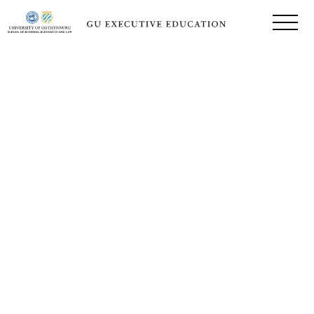
ÖPPET PROGRAM
AI for Executives
– bli en ledare som skapar värde med AI
AI har blivit en strategisk ledningsfråga som påverkar beslut,
arbetssätt, konkurrenskraft och framtida värdeskapande. AI for
Executives är ett fem dagar långt program som ger dig kunskap,
perspektiv och verktyg för att förstå AI:s möjligheter, prioritera
rätt initiativ och leda utvecklingen i din organisation med större
trygghet och handlingskraft.
Datum:
21-22 okt, 17-18 nov och en
avslutande heldag på AI Sweden
(datum ej satt).