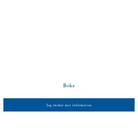
Föreläsare:
Robin Teigland, Johan
Magnusson, Göran Lindsjö med
flera
Studietid:
5 dagar
Språk:
Svenska
Pris:
62 500 kr exkl. moms, inkl.
luncher
Boka
Jag önskar mer information