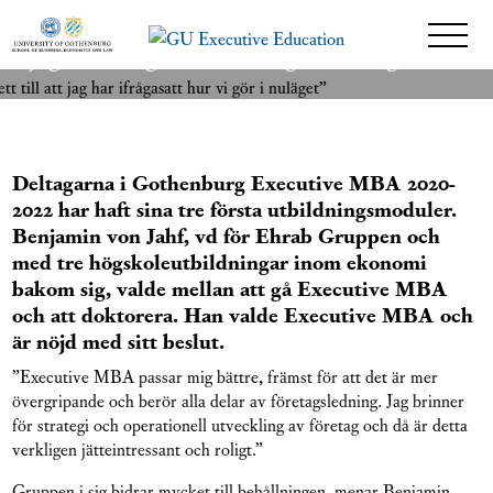
”Hittills har varje modul lett till att
LÄS VIDARE
jag har ifrågasatt hur vi gör i nuläget”
26 november 2020
Deltagarna i Gothenburg Executive MBA 2020-
2022 har haft sina tre första utbildningsmoduler.
Benjamin von Jahf, vd för Ehrab Gruppen och
med tre högskoleutbildningar inom ekonomi
bakom sig, valde mellan att gå Executive MBA
och att doktorera. Han valde Executive MBA och
är nöjd med sitt beslut.
”Executive MBA passar mig bättre, främst för att det är mer
övergripande och berör alla delar av företagsledning. Jag brinner
för strategi och operationell utveckling av företag och då är detta
verkligen jätteintressant och roligt.”
Gruppen i sig bidrar mycket till behållningen, menar Benjamin