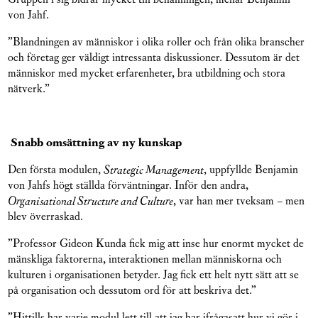
von Jahf.
”Blandningen av människor i olika roller och från olika branscher
och företag ger väldigt intressanta diskussioner. Dessutom är det
människor med mycket erfarenheter, bra utbildning och stora
nätverk.”
Snabb omsättning av ny kunskap
Den första modulen,
Strategic Management
, uppfyllde Benjamin
von Jahfs högt ställda förväntningar. Inför den andra,
Organisational Structure and Culture
, var han mer tveksam – men
blev överraskad.
”Professor Gideon Kunda fick mig att inse hur enormt mycket de
mänskliga faktorerna, interaktionen mellan människorna och
kulturen i organisationen betyder. Jag fick ett helt nytt sätt att se
på organisation och dessutom ord för att beskriva det.”
”Hittills har varje modul lett till att jag har ifrågasatt hur vi gör i