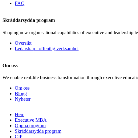
FAQ
Skräddarsydda program
Shaping new organisational capabilities of executive and leadership t
Översikt
Ledarskap i offentlig verksamhet
Om oss
We enable real-life business transformation through executive educati
Om oss
Blogg
Nyheter
Gå
Hem
vidare
Executive MBA
till
Öppna program
innehåll
Skräddarsydda program
CIP