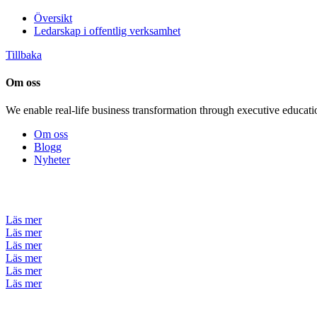
Översikt
Ledarskap i offentlig verksamhet
Tillbaka
Om oss
We enable real-life business transformation through executive educati
Om oss
Blogg
Nyheter
Läs mer
Läs mer
Läs mer
Läs mer
Läs mer
Läs mer