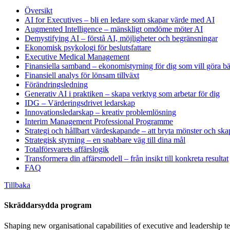
Översikt
AI for Executives – bli en ledare som skapar värde med AI
Augmented Intelligence – mänskligt omdöme möter AI
Demystifying AI – förstå AI, möjligheter och begränsningar
Ekonomisk psykologi för beslutsfattare
Executive Medical Management
Finansiella samband – ekonomistyrning för dig som vill göra bät
Finansiell analys för lönsam tillväxt
Förändringsledning
Generativ AI i praktiken – skapa verktyg som arbetar för dig
IDG – Värderingsdrivet ledarskap
Innovationsledarskap – kreativ problemlösning
Interim Management Professional Programme
Strategi och hållbart värdeskapande – att bryta mönster och ska
Strategisk styrning – en snabbare väg till dina mål
Totalförsvarets affärslogik
Transformera din affärsmodell – från insikt till konkreta resultat
FAQ
Tillbaka
Skräddarsydda program
Shaping new organisational capabilities of executive and leadership t