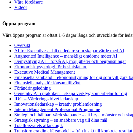
Våra föreläsare
Videor
Öppna program
Våra öppna program är oftast 1-6 dagar långa och utvecklade för leda
Översikt
AI for Executives – bli en ledare som skapar värde med AI
Augmented Intelligence – mänskligt omdöme möter AI
Demystifying AI – förstå AI, möjligheter och begränsningar
Ekonomisk psykologi för beslutsfattare
Executive Medical Management
Finansiella samband – ekonomistyrning för dig som vill göra bät
Finansiell analys för lönsam tillväxt
Förändringsledning
Generativ AI i praktiken – skapa verktyg som arbetar för dig
IDG – Värderingsdrivet ledarskap
Innovationsledarskap – kreativ problemlösning
Interim Management Professional Programme
Strategi och hållbart värdeskapande – att bryta mönster och ska
Strategisk styrning – en snabbare väg till dina mål
Totalförsvarets affärslogik
Transformera din affärsmodell – från insikt till konkreta resultat