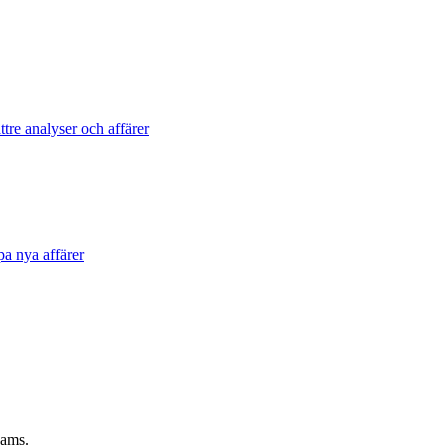
tre analyser och affärer
pa nya affärer
eams.