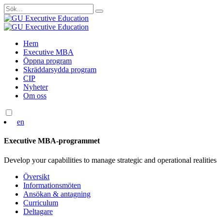
Sök
efter:
Skip
Hem
to
Executive MBA
content
Öppna program
Skräddarsydda program
CIP
Nyheter
Om oss
en
Executive MBA-programmet
Develop your capabilities to manage strategic and operational realities
Översikt
Informationsmöten
Ansökan & antagning
Curriculum
Deltagare