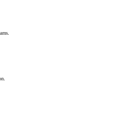
eams.
on.