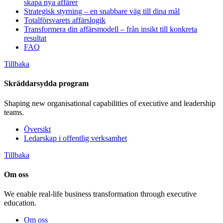
skapa nya affärer
Strategisk styrning – en snabbare väg till dina mål
Totalförsvarets affärslogik
Transformera din affärsmodell – från insikt till konkreta
resultat
FAQ
Tillbaka
Skräddarsydda program
Shaping new organisational capabilities of executive and leadership
teams.
Översikt
Ledarskap i offentlig verksamhet
Tillbaka
Om oss
We enable real-life business transformation through executive
education.
Om oss