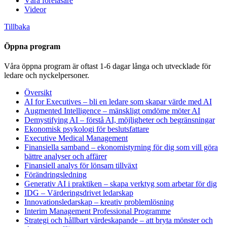
Våra föreläsare
Videor
Tillbaka
Öppna program
Våra öppna program är oftast 1-6 dagar långa och utvecklade för
ledare och nyckelpersoner.
Översikt
AI for Executives – bli en ledare som skapar värde med AI
Augmented Intelligence – mänskligt omdöme möter AI
Demystifying AI – förstå AI, möjligheter och begränsningar
Ekonomisk psykologi för beslutsfattare
Executive Medical Management
Finansiella samband – ekonomistyrning för dig som vill göra
bättre analyser och affärer
Finansiell analys för lönsam tillväxt
Förändringsledning
Generativ AI i praktiken – skapa verktyg som arbetar för dig
IDG – Värderingsdrivet ledarskap
Innovationsledarskap – kreativ problemlösning
Interim Management Professional Programme
Strategi och hållbart värdeskapande – att bryta mönster och