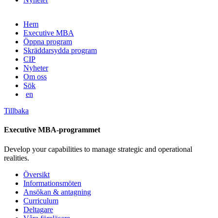
Gå
Hem
vidare
Executive MBA
till
Öppna program
innehåll
Skräddarsydda program
CIP
Nyheter
Om oss
Sök
en
Tillbaka
Executive MBA-programmet
Develop your capabilities to manage strategic and operational
realities.
Översikt
Informationsmöten
Ansökan & antagning
Curriculum
Deltagare