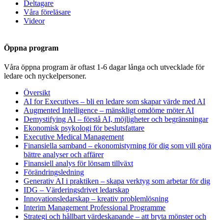
Deltagare
Våra föreläsare
Videor
Öppna program
Våra öppna program är oftast 1-6 dagar långa och utvecklade för
ledare och nyckelpersoner.
Översikt
AI for Executives – bli en ledare som skapar värde med AI
Augmented Intelligence – mänskligt omdöme möter AI
Demystifying AI – förstå AI, möjligheter och begränsningar
Ekonomisk psykologi för beslutsfattare
Executive Medical Management
Finansiella samband – ekonomistyrning för dig som vill göra
bättre analyser och affärer
Finansiell analys för lönsam tillväxt
Förändringsledning
Generativ AI i praktiken – skapa verktyg som arbetar för dig
IDG – Värderingsdrivet ledarskap
Innovationsledarskap – kreativ problemlösning
Interim Management Professional Programme
Strategi och hållbart värdeskapande – att bryta mönster och