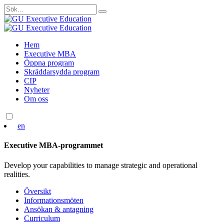
Sök
efter:
Skip
Hem
to
Executive MBA
content
Öppna program
Skräddarsydda program
CIP
Nyheter
Om oss
en
Executive MBA-programmet
Develop your capabilities to manage strategic and operational
realities.
Översikt
Informationsmöten
Ansökan & antagning
Curriculum