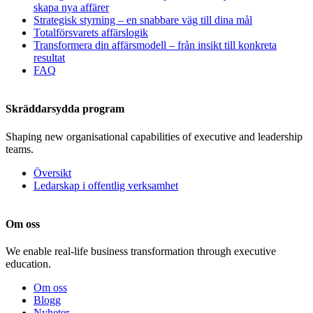
skapa nya affärer
Strategisk styrning – en snabbare väg till dina mål
Totalförsvarets affärslogik
Transformera din affärsmodell – från insikt till konkreta
resultat
FAQ
Skräddarsydda program
Shaping new organisational capabilities of executive and leadership
teams.
Översikt
Ledarskap i offentlig verksamhet
Om oss
We enable real-life business transformation through executive
education.
Om oss
Blogg
Nyheter