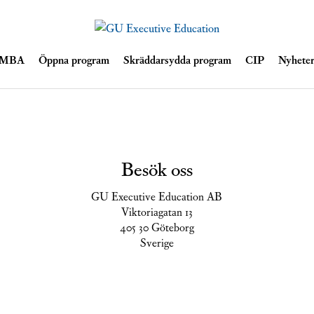
Skip
e MBA
Öppna program
Skräddarsydda program
CIP
Nyhete
to
content
Besök oss
GU Executive Education AB
Viktoriagatan 13
405 30 Göteborg
Sverige