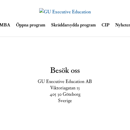
Skip
e MBA
Öppna program
Skräddarsydda program
CIP
Nyhete
to
content
Besök oss
GU Executive Education AB
Viktoriagatan 13
405 30 Göteborg
Sverige