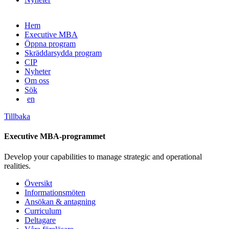
Gå
Hem
vidare
Executive MBA
till
Öppna program
innehåll
Skräddarsydda program
CIP
Nyheter
Om oss
Sök
en
Tillbaka
Executive MBA-programmet
Develop your capabilities to manage strategic and operational
realities.
Översikt
Informationsmöten
Ansökan & antagning
Curriculum
Deltagare