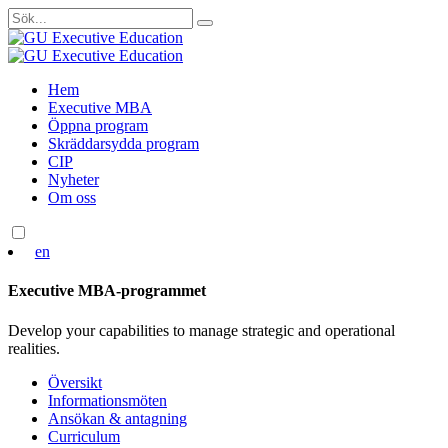
Sök
efter:
Skip
Hem
to
Executive MBA
content
Öppna program
Skräddarsydda program
CIP
Nyheter
Om oss
en
Executive MBA-programmet
Develop your capabilities to manage strategic and operational
realities.
Översikt
Informationsmöten
Ansökan & antagning
Curriculum