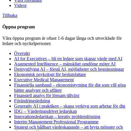
Våra föreläsare
Videor
Tillbaka
Öppna program
Våra öppna program är oftast 1-6 dagar långa och utvecklade för
ledare och nyckelpersoner.
Översikt
AI for Executives – bli en ledare som skapar värde med AI
Augmented Intelligence – mänskligt omdöme möter AI
Demystifying AI – förstå AI, möjligheter och begränsningar
Ekonomisk psykologi för beslutsfattare
Executive Medical Management
Finansiella samband – ekonomistyrning för dig som vill göra
bättre analyser och affärer
Finansiell analys för lönsam tillväxt
Förändringsledning
Generativ AI i praktiken – skapa verktyg som arbetar för dig
IDG – Värderingsdrivet ledarskap
Innovationsledarskap – kreativ problemlösning
Interim Management Professional Programme
Strategi och hållbart värdeskapande – att bryta mönster och