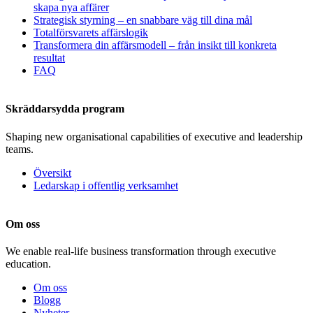
skapa nya affärer
Strategisk styrning – en snabbare väg till dina mål
Totalförsvarets affärslogik
Transformera din affärsmodell – från insikt till konkreta
resultat
FAQ
Skräddarsydda program
Shaping new organisational capabilities of executive and leadership
teams.
Översikt
Ledarskap i offentlig verksamhet
Om oss
We enable real-life business transformation through executive
education.
Om oss
Blogg
Nyheter