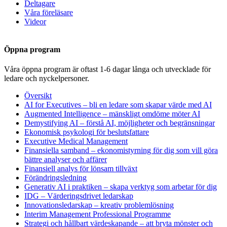
Deltagare
Våra föreläsare
Videor
Öppna program
Våra öppna program är oftast 1-6 dagar långa och utvecklade för
ledare och nyckelpersoner.
Översikt
AI for Executives – bli en ledare som skapar värde med AI
Augmented Intelligence – mänskligt omdöme möter AI
Demystifying AI – förstå AI, möjligheter och begränsningar
Ekonomisk psykologi för beslutsfattare
Executive Medical Management
Finansiella samband – ekonomistyrning för dig som vill göra
bättre analyser och affärer
Finansiell analys för lönsam tillväxt
Förändringsledning
Generativ AI i praktiken – skapa verktyg som arbetar för dig
IDG – Värderingsdrivet ledarskap
Innovationsledarskap – kreativ problemlösning
Interim Management Professional Programme
Strategi och hållbart värdeskapande – att bryta mönster och