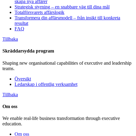
skapa nya affärer
Strategisk styrning – en snabbare väg till dina mål
Totalförsvarets affärslogik
Transformera din affärsmodell – från insikt till konkreta
resultat
FAQ
Tillbaka
Skräddarsydda program
Shaping new organisational capabilities of executive and leadership
teams.
Översikt
Ledarskap i offentlig verksamhet
Tillbaka
Om oss
We enable real-life business transformation through executive
education.
Om oss