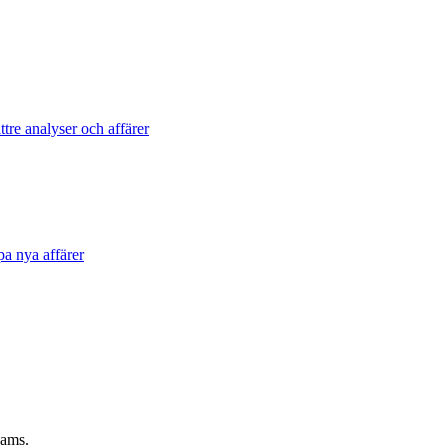
tre analyser och affärer
pa nya affärer
eams.