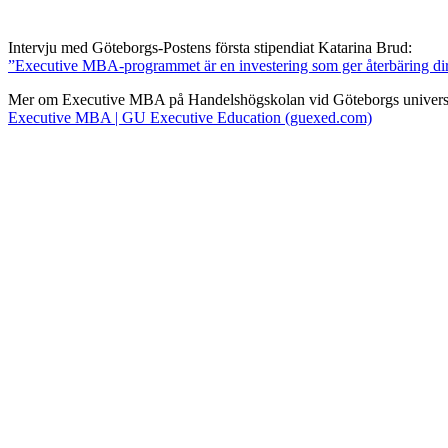
Intervju med Göteborgs-Postens första stipendiat Katarina Brud:
”Executive MBA-programmet är en investering som ger återbäring di
Mer om Executive MBA på Handelshögskolan vid Göteborgs universi
Executive MBA | GU Executive Education (guexed.com)