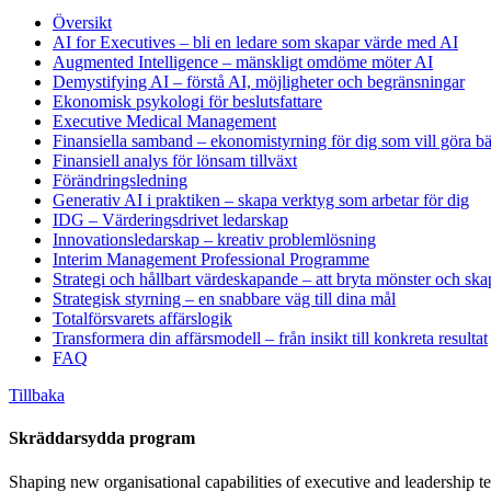
Översikt
AI for Executives – bli en ledare som skapar värde med AI
Augmented Intelligence – mänskligt omdöme möter AI
Demystifying AI – förstå AI, möjligheter och begränsningar
Ekonomisk psykologi för beslutsfattare
Executive Medical Management
Finansiella samband – ekonomistyrning för dig som vill göra bät
Finansiell analys för lönsam tillväxt
Förändringsledning
Generativ AI i praktiken – skapa verktyg som arbetar för dig
IDG – Värderingsdrivet ledarskap
Innovationsledarskap – kreativ problemlösning
Interim Management Professional Programme
Strategi och hållbart värdeskapande – att bryta mönster och ska
Strategisk styrning – en snabbare väg till dina mål
Totalförsvarets affärslogik
Transformera din affärsmodell – från insikt till konkreta resultat
FAQ
Tillbaka
Skräddarsydda program
Shaping new organisational capabilities of executive and leadership t