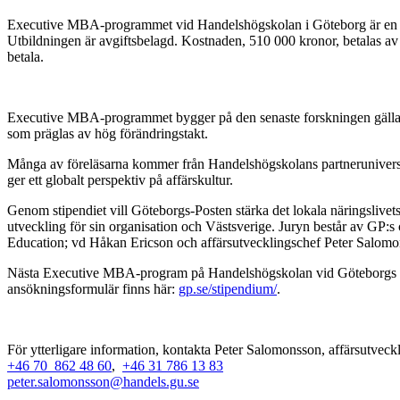
Executive MBA-programmet vid Handelshögskolan i Göteborg är en eng
Utbildningen är avgiftsbelagd. Kostnaden, 510 000 kronor, betalas av
betala.
Executive MBA-programmet bygger på den senaste forskningen gällande
som präglas av hög förändringstakt.
Många av föreläsarna kommer från Handelshögskolans partneruniversite
ger ett globalt perspektiv på affärskultur.
Genom stipendiet vill Göteborgs-Posten stärka det lokala näringslivets
utveckling för sin organisation och Västsverige. Juryn består av GP
Education; vd Håkan Ericson och affärsutvecklingschef Peter Salomo
Nästa Executive MBA-program på Handelshögskolan vid Göteborgs univ
ansökningsformulär finns här:
gp.se/stipendium/
.
För ytterligare information, kontakta Peter Salomonsson, affärsutve
+46 70 862 48 60
,
+46 31 786 13 83
peter.salomonsson@handels.gu.se