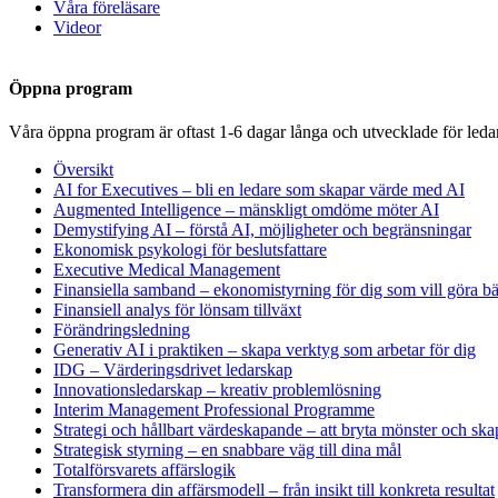
Våra föreläsare
Videor
Öppna program
Våra öppna program är oftast 1-6 dagar långa och utvecklade för leda
Översikt
AI for Executives – bli en ledare som skapar värde med AI
Augmented Intelligence – mänskligt omdöme möter AI
Demystifying AI – förstå AI, möjligheter och begränsningar
Ekonomisk psykologi för beslutsfattare
Executive Medical Management
Finansiella samband – ekonomistyrning för dig som vill göra bät
Finansiell analys för lönsam tillväxt
Förändringsledning
Generativ AI i praktiken – skapa verktyg som arbetar för dig
IDG – Värderingsdrivet ledarskap
Innovationsledarskap – kreativ problemlösning
Interim Management Professional Programme
Strategi och hållbart värdeskapande – att bryta mönster och ska
Strategisk styrning – en snabbare väg till dina mål
Totalförsvarets affärslogik
Transformera din affärsmodell – från insikt till konkreta resultat