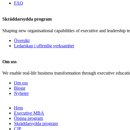
FAQ
Skräddarsydda program
Shaping new organisational capabilities of executive and leadership t
Översikt
Ledarskap i offentlig verksamhet
Om oss
We enable real-life business transformation through executive educati
Om oss
Blogg
Nyheter
Gå
Hem
vidare
Executive MBA
till
Öppna program
innehåll
Skräddarsydda program
CIP