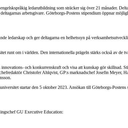
elskspråkig ledarutbildning som sträcker sig över 21 månader. Deltag
 deltagarnas arbetsgivare. Göteborgs-Postens stipendium öppnar möjligh
 ledarskap och ger deltagarna en helhetssyn på verksamhetsutveckling 
t runt om i världen. Den internationella prägeln stärks också av de tv
 innovations- och konkurrenskraft och visa att kunskap gör skillnad. Sti
:s chefredaktör Christofer Ahlqvist, GP:s marknadschef Josefin Meyer
nsson.
ersitet startar den 5 oktober 2023. Ansökan till Göteborgs-Postens s
cklingschef GU Executive Education: