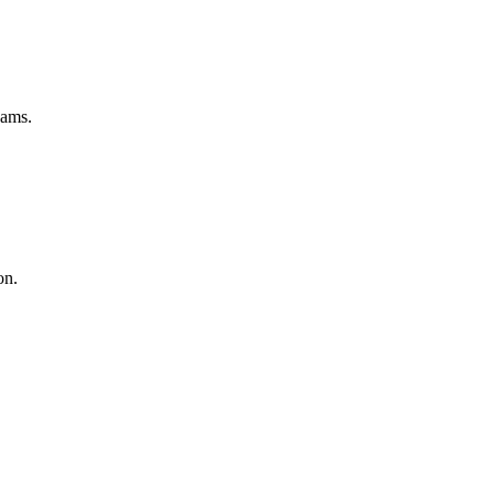
eams.
on.