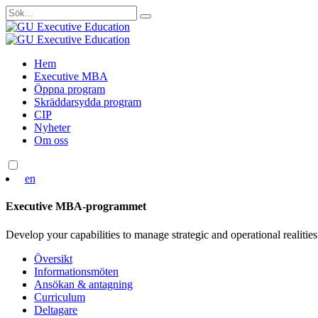
Sök
efter:
Skip
Hem
to
Executive MBA
content
Öppna program
Skräddarsydda program
CIP
Nyheter
Om oss
en
Executive MBA-programmet
Develop your capabilities to manage strategic and operational realities
Översikt
Informationsmöten
Ansökan & antagning
Curriculum
Deltagare