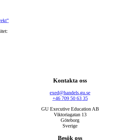
rekt”
tet:
Kontakta oss
exed@handels.gu.se
+46 709 50 63 35
GU Executive Education AB
Viktoriagatan 13
Göteborg
Sverige
Besök oss