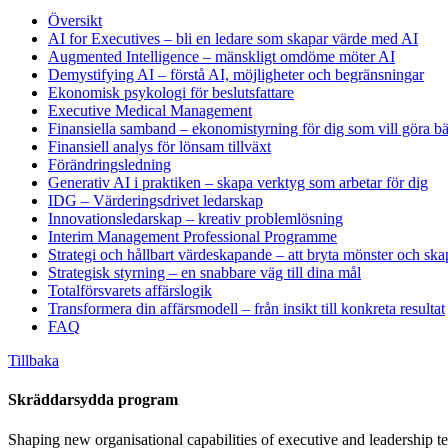
Översikt
AI for Executives – bli en ledare som skapar värde med AI
Augmented Intelligence – mänskligt omdöme möter AI
Demystifying AI – förstå AI, möjligheter och begränsningar
Ekonomisk psykologi för beslutsfattare
Executive Medical Management
Finansiella samband – ekonomistyrning för dig som vill göra bät
Finansiell analys för lönsam tillväxt
Förändringsledning
Generativ AI i praktiken – skapa verktyg som arbetar för dig
IDG – Värderingsdrivet ledarskap
Innovationsledarskap – kreativ problemlösning
Interim Management Professional Programme
Strategi och hållbart värdeskapande – att bryta mönster och ska
Strategisk styrning – en snabbare väg till dina mål
Totalförsvarets affärslogik
Transformera din affärsmodell – från insikt till konkreta resultat
FAQ
Tillbaka
Skräddarsydda program
Shaping new organisational capabilities of executive and leadership t