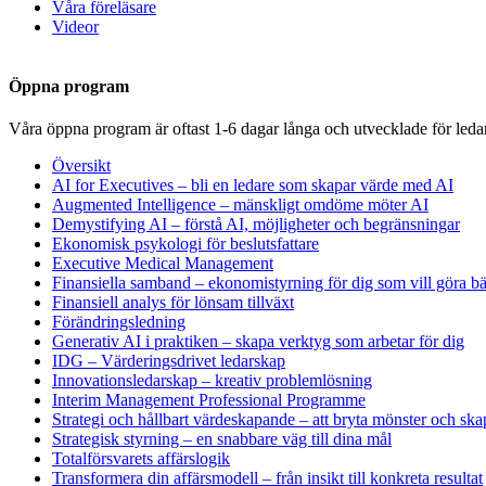
Våra föreläsare
Videor
Öppna program
Våra öppna program är oftast 1-6 dagar långa och utvecklade för leda
Översikt
AI for Executives – bli en ledare som skapar värde med AI
Augmented Intelligence – mänskligt omdöme möter AI
Demystifying AI – förstå AI, möjligheter och begränsningar
Ekonomisk psykologi för beslutsfattare
Executive Medical Management
Finansiella samband – ekonomistyrning för dig som vill göra bät
Finansiell analys för lönsam tillväxt
Förändringsledning
Generativ AI i praktiken – skapa verktyg som arbetar för dig
IDG – Värderingsdrivet ledarskap
Innovationsledarskap – kreativ problemlösning
Interim Management Professional Programme
Strategi och hållbart värdeskapande – att bryta mönster och ska
Strategisk styrning – en snabbare väg till dina mål
Totalförsvarets affärslogik
Transformera din affärsmodell – från insikt till konkreta resultat