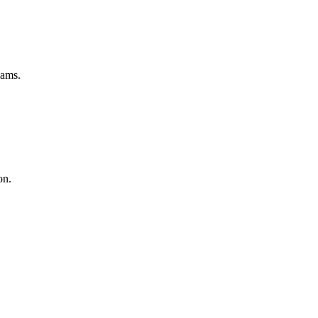
eams.
on.