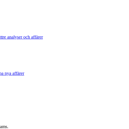
tre analyser och affärer
pa nya affärer
eams.