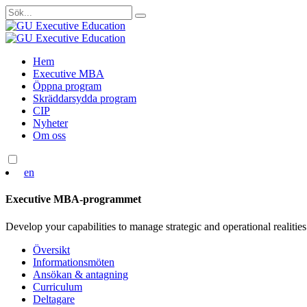
Sök
efter:
Skip
Hem
to
Executive MBA
content
Öppna program
Skräddarsydda program
CIP
Nyheter
Om oss
en
Executive MBA-programmet
Develop your capabilities to manage strategic and operational realities
Översikt
Informationsmöten
Ansökan & antagning
Curriculum
Deltagare