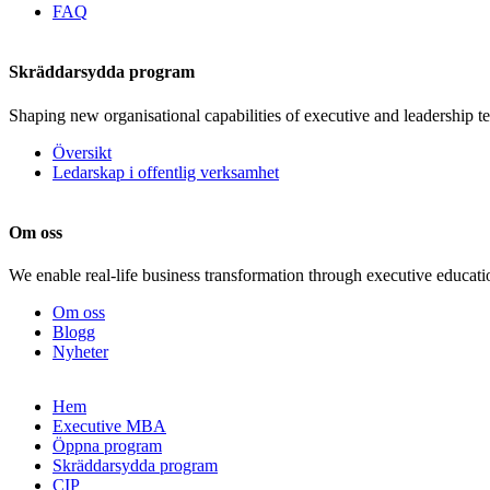
FAQ
Skräddarsydda program
Shaping new organisational capabilities of executive and leadership t
Översikt
Ledarskap i offentlig verksamhet
Om oss
We enable real-life business transformation through executive educati
Om oss
Blogg
Nyheter
Gå
Hem
vidare
Executive MBA
till
Öppna program
innehåll
Skräddarsydda program
CIP