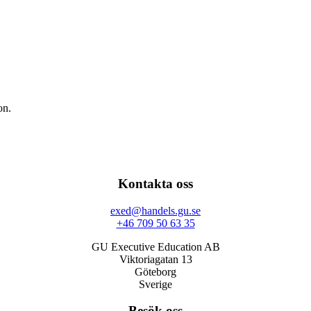
on.
Kontakta oss
exed@handels.gu.se
+46 709 50 63 35
GU Executive Education AB
Viktoriagatan 13
Göteborg
Sverige
Besök oss