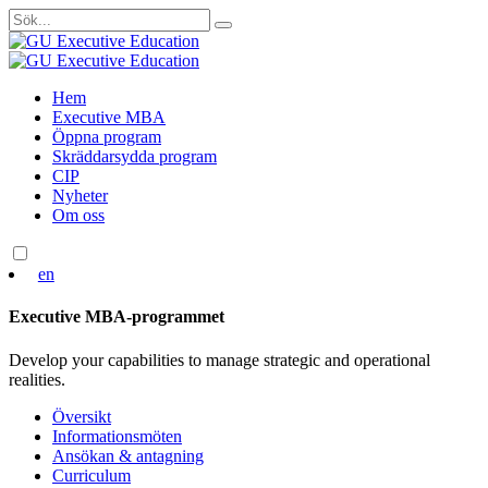
Sök
efter:
Skip
Hem
to
Executive MBA
content
Öppna program
Skräddarsydda program
CIP
Nyheter
Om oss
en
Executive MBA-programmet
Develop your capabilities to manage strategic and operational
realities.
Översikt
Informationsmöten
Ansökan & antagning
Curriculum