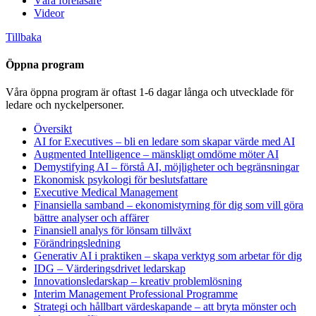
Våra föreläsare
Videor
Tillbaka
Öppna program
Våra öppna program är oftast 1-6 dagar långa och utvecklade för
ledare och nyckelpersoner.
Översikt
AI for Executives – bli en ledare som skapar värde med AI
Augmented Intelligence – mänskligt omdöme möter AI
Demystifying AI – förstå AI, möjligheter och begränsningar
Ekonomisk psykologi för beslutsfattare
Executive Medical Management
Finansiella samband – ekonomistyrning för dig som vill göra
bättre analyser och affärer
Finansiell analys för lönsam tillväxt
Förändringsledning
Generativ AI i praktiken – skapa verktyg som arbetar för dig
IDG – Värderingsdrivet ledarskap
Innovationsledarskap – kreativ problemlösning
Interim Management Professional Programme
Strategi och hållbart värdeskapande – att bryta mönster och