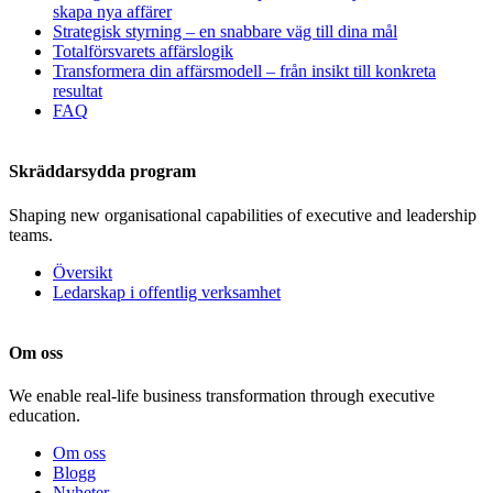
skapa nya affärer
Strategisk styrning – en snabbare väg till dina mål
Totalförsvarets affärslogik
Transformera din affärsmodell – från insikt till konkreta
resultat
FAQ
Skräddarsydda program
Shaping new organisational capabilities of executive and leadership
teams.
Översikt
Ledarskap i offentlig verksamhet
Om oss
We enable real-life business transformation through executive
education.
Om oss
Blogg
Nyheter