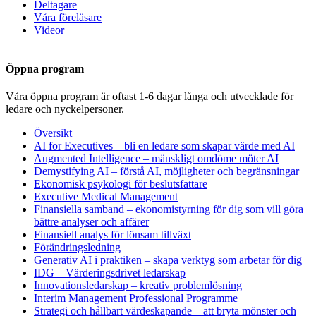
Deltagare
Våra föreläsare
Videor
Öppna program
Våra öppna program är oftast 1-6 dagar långa och utvecklade för
ledare och nyckelpersoner.
Översikt
AI for Executives – bli en ledare som skapar värde med AI
Augmented Intelligence – mänskligt omdöme möter AI
Demystifying AI – förstå AI, möjligheter och begränsningar
Ekonomisk psykologi för beslutsfattare
Executive Medical Management
Finansiella samband – ekonomistyrning för dig som vill göra
bättre analyser och affärer
Finansiell analys för lönsam tillväxt
Förändringsledning
Generativ AI i praktiken – skapa verktyg som arbetar för dig
IDG – Värderingsdrivet ledarskap
Innovationsledarskap – kreativ problemlösning
Interim Management Professional Programme
Strategi och hållbart värdeskapande – att bryta mönster och