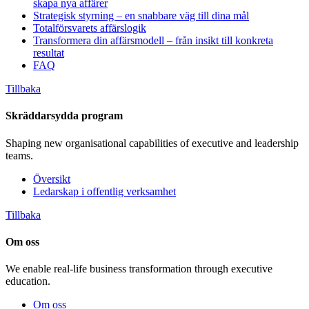
skapa nya affärer
Strategisk styrning – en snabbare väg till dina mål
Totalförsvarets affärslogik
Transformera din affärsmodell – från insikt till konkreta
resultat
FAQ
Tillbaka
Skräddarsydda program
Shaping new organisational capabilities of executive and leadership
teams.
Översikt
Ledarskap i offentlig verksamhet
Tillbaka
Om oss
We enable real-life business transformation through executive
education.
Om oss