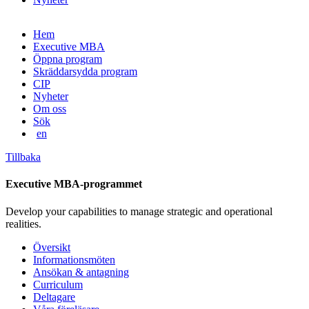
Gå
Hem
vidare
Executive MBA
till
Öppna program
innehåll
Skräddarsydda program
CIP
Nyheter
Om oss
Sök
en
Tillbaka
Executive MBA-programmet
Develop your capabilities to manage strategic and operational
realities.
Översikt
Informationsmöten
Ansökan & antagning
Curriculum
Deltagare