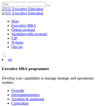
Sök
efter:
Skip
Hem
to
Executive MBA
content
Öppna program
Skräddarsydda program
CIP
Nyheter
Om oss
en
Executive MBA-programmet
Develop your capabilities to manage strategic and operational
realities.
Översikt
Informationsmöten
Ansökan & antagning
Curriculum