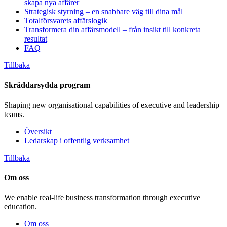
skapa nya affärer
Strategisk styrning – en snabbare väg till dina mål
Totalförsvarets affärslogik
Transformera din affärsmodell – från insikt till konkreta
resultat
FAQ
Tillbaka
Skräddarsydda program
Shaping new organisational capabilities of executive and leadership
teams.
Översikt
Ledarskap i offentlig verksamhet
Tillbaka
Om oss
We enable real-life business transformation through executive
education.
Om oss