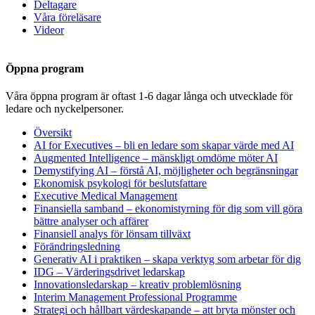
Deltagare
Våra föreläsare
Videor
Öppna program
Våra öppna program är oftast 1-6 dagar långa och utvecklade för
ledare och nyckelpersoner.
Översikt
AI for Executives – bli en ledare som skapar värde med AI
Augmented Intelligence – mänskligt omdöme möter AI
Demystifying AI – förstå AI, möjligheter och begränsningar
Ekonomisk psykologi för beslutsfattare
Executive Medical Management
Finansiella samband – ekonomistyrning för dig som vill göra
bättre analyser och affärer
Finansiell analys för lönsam tillväxt
Förändringsledning
Generativ AI i praktiken – skapa verktyg som arbetar för dig
IDG – Värderingsdrivet ledarskap
Innovationsledarskap – kreativ problemlösning
Interim Management Professional Programme
Strategi och hållbart värdeskapande – att bryta mönster och