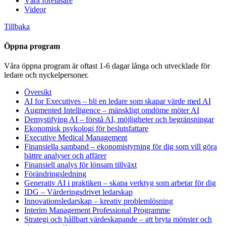
Våra föreläsare
Videor
Tillbaka
Öppna program
Våra öppna program är oftast 1-6 dagar långa och utvecklade för
ledare och nyckelpersoner.
Översikt
AI for Executives – bli en ledare som skapar värde med AI
Augmented Intelligence – mänskligt omdöme möter AI
Demystifying AI – förstå AI, möjligheter och begränsningar
Ekonomisk psykologi för beslutsfattare
Executive Medical Management
Finansiella samband – ekonomistyrning för dig som vill göra
bättre analyser och affärer
Finansiell analys för lönsam tillväxt
Förändringsledning
Generativ AI i praktiken – skapa verktyg som arbetar för dig
IDG – Värderingsdrivet ledarskap
Innovationsledarskap – kreativ problemlösning
Interim Management Professional Programme
Strategi och hållbart värdeskapande – att bryta mönster och