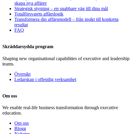
skapa nya affärer
Strategisk styrning – en snabbare väg till dina mål
Totalförsvarets affärslogik
Transformera din affärsmodell – från insikt till konkreta
resultat
FAQ
Skräddarsydda program
Shaping new organisational capabilities of executive and leadership
teams.
Översikt
Ledarskap i offentlig verksamhet
Om oss
We enable real-life business transformation through executive
education.
Om oss
Blogg
Nyheter