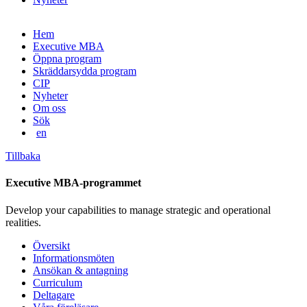
Gå
Hem
vidare
Executive MBA
till
Öppna program
innehåll
Skräddarsydda program
CIP
Nyheter
Om oss
Sök
en
Tillbaka
Executive MBA-programmet
Develop your capabilities to manage strategic and operational
realities.
Översikt
Informationsmöten
Ansökan & antagning
Curriculum
Deltagare