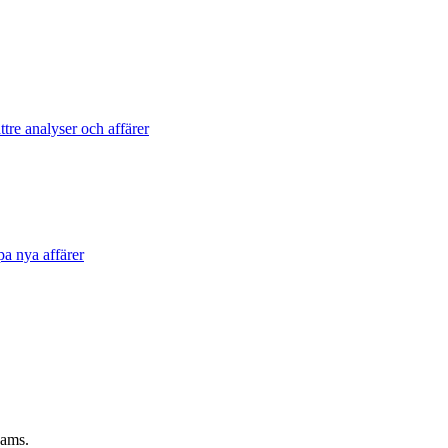
tre analyser och affärer
pa nya affärer
eams.