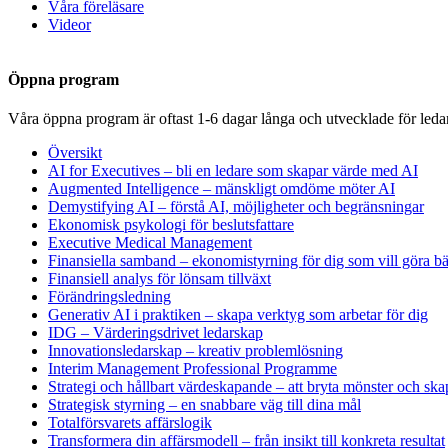
Våra föreläsare
Videor
Öppna program
Våra öppna program är oftast 1-6 dagar långa och utvecklade för leda
Översikt
AI for Executives – bli en ledare som skapar värde med AI
Augmented Intelligence – mänskligt omdöme möter AI
Demystifying AI – förstå AI, möjligheter och begränsningar
Ekonomisk psykologi för beslutsfattare
Executive Medical Management
Finansiella samband – ekonomistyrning för dig som vill göra bät
Finansiell analys för lönsam tillväxt
Förändringsledning
Generativ AI i praktiken – skapa verktyg som arbetar för dig
IDG – Värderingsdrivet ledarskap
Innovationsledarskap – kreativ problemlösning
Interim Management Professional Programme
Strategi och hållbart värdeskapande – att bryta mönster och ska
Strategisk styrning – en snabbare väg till dina mål
Totalförsvarets affärslogik
Transformera din affärsmodell – från insikt till konkreta resultat