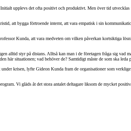
nitialt upplevs det ofta positivt och produktivt. Men över tid utveckla
stid, att bygga förtroende internt, att vara empatisk i sin kommunikation
gt professor Kunda, att vara medveten om vilken påverkan kortsiktiga lö
en alltid styr på distans. Alltså kan man i de företagen fråga sig vad ma
den här situationen; vad behöver de? Samtidigt måste de som ska leda på
under krisen, lyfte Gideon Kunda fram de organisationer som verkligen 
gram. Vi gläds åt det stora antalet deltagare liksom de mycket positi