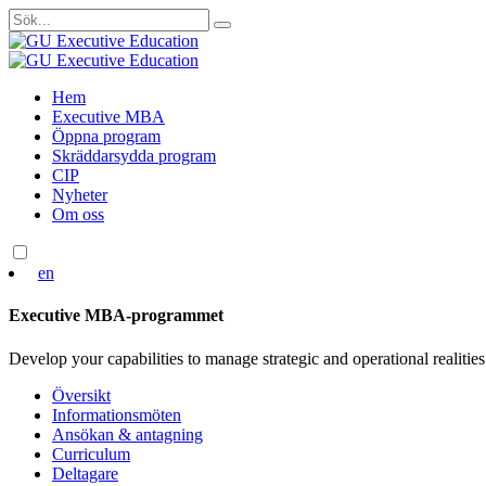
Sök
efter:
Skip
Hem
to
Executive MBA
content
Öppna program
Skräddarsydda program
CIP
Nyheter
Om oss
en
Executive MBA-programmet
Develop your capabilities to manage strategic and operational realities
Översikt
Informationsmöten
Ansökan & antagning
Curriculum
Deltagare