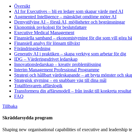
Översikt
AI for Executives – bli en ledare som skapar värde med AI
Augmented Intelligence – mänskligt omdöme möter AI
Demystifying AI – förstå AI, möjligheter och begränsningar
Ekonomisk psykologi för beslutsfattare
Executive Medical Management
Finansiella samband – ekonomistyrning för dig som vill göra bät
Finansiell analys för lönsam tillväxt
Förändringsledning
Generativ AI i praktiken – skapa verktyg som arbetar för dig
IDG – Värderingsdrivet ledarskap
Innovationsledarskap – kreativ problemlösning
Interim Management Professional Programme
Strategi och hållbart värdeskapande – att bryta mönster och ska
Strategisk styrning – en snabbare väg till dina mål
Totalförsvarets affärslogik
Transformera din affärsmodell – från insikt till konkreta resultat
FAQ
Tillbaka
Skräddarsydda program
Shaping new organisational capabilities of executive and leadership t