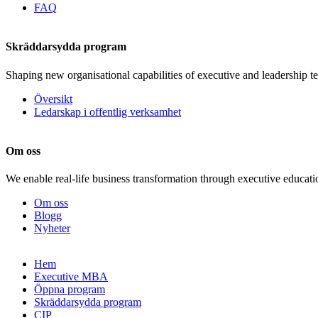
FAQ
Skräddarsydda program
Shaping new organisational capabilities of executive and leadership t
Översikt
Ledarskap i offentlig verksamhet
Om oss
We enable real-life business transformation through executive educati
Om oss
Blogg
Nyheter
Gå
Hem
vidare
Executive MBA
till
Öppna program
innehåll
Skräddarsydda program
CIP