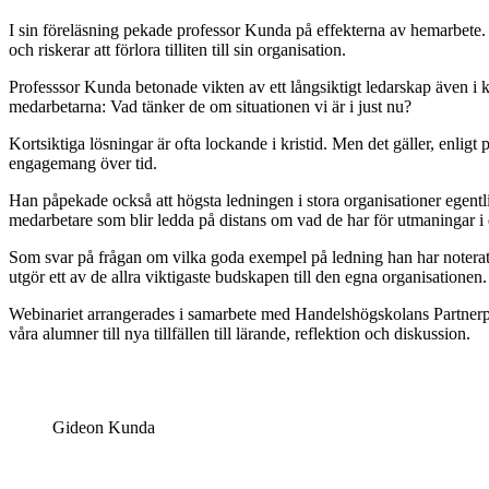
I sin föreläsning pekade professor Kunda på effekterna av hemarbete. I
och riskerar att förlora tilliten till sin organisation.
Professsor Kunda betonade vikten av ett långsiktigt ledarskap även i kri
medarbetarna: Vad tänker de om situationen vi är i just nu?
Kortsiktiga lösningar är ofta lockande i kristid. Men det gäller, enli
engagemang över tid.
Han påpekade också att högsta ledningen i stora organisationer egentlig
medarbetare som blir ledda på distans om vad de har för utmaningar i 
Som svar på frågan om vilka goda exempel på ledning han har noterat 
utgör ett av de allra viktigaste budskapen till den egna organisationen.
Webinariet arrangerades i samarbete med Handelshögskolans Partnerpro
våra alumner till nya tillfällen till lärande, reflektion och diskussion.
Gideon Kunda