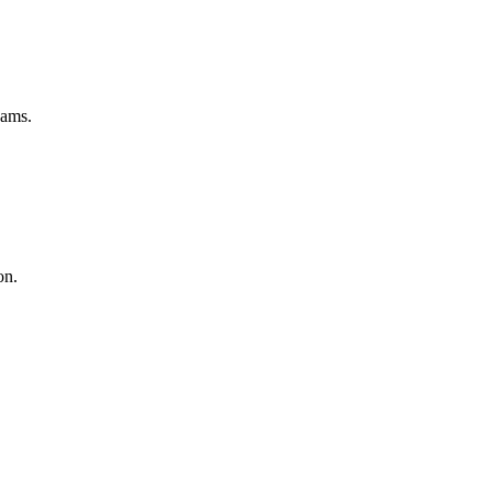
eams.
on.