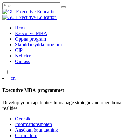
Sök
efter:
Skip
Hem
to
Executive MBA
content
Öppna program
Skräddarsydda program
CIP
Nyheter
Om oss
en
Executive MBA-programmet
Develop your capabilities to manage strategic and operational
realities.
Översikt
Informationsmöten
Ansökan & antagning
Curriculum