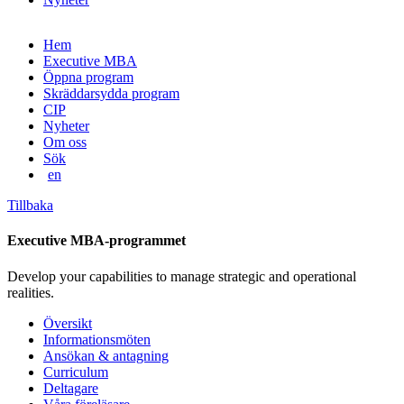
Gå
Hem
vidare
Executive MBA
till
Öppna program
innehåll
Skräddarsydda program
CIP
Nyheter
Om oss
Sök
en
Tillbaka
Executive MBA-programmet
Develop your capabilities to manage strategic and operational
realities.
Översikt
Informationsmöten
Ansökan & antagning
Curriculum
Deltagare