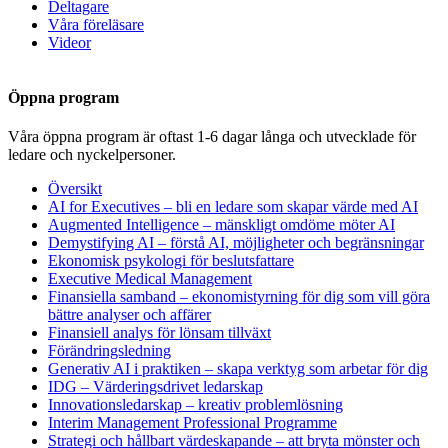
Deltagare
Våra föreläsare
Videor
Öppna program
Våra öppna program är oftast 1-6 dagar långa och utvecklade för
ledare och nyckelpersoner.
Översikt
AI for Executives – bli en ledare som skapar värde med AI
Augmented Intelligence – mänskligt omdöme möter AI
Demystifying AI – förstå AI, möjligheter och begränsningar
Ekonomisk psykologi för beslutsfattare
Executive Medical Management
Finansiella samband – ekonomistyrning för dig som vill göra
bättre analyser och affärer
Finansiell analys för lönsam tillväxt
Förändringsledning
Generativ AI i praktiken – skapa verktyg som arbetar för dig
IDG – Värderingsdrivet ledarskap
Innovationsledarskap – kreativ problemlösning
Interim Management Professional Programme
Strategi och hållbart värdeskapande – att bryta mönster och