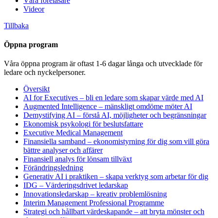
Våra föreläsare
Videor
Tillbaka
Öppna program
Våra öppna program är oftast 1-6 dagar långa och utvecklade för
ledare och nyckelpersoner.
Översikt
AI for Executives – bli en ledare som skapar värde med AI
Augmented Intelligence – mänskligt omdöme möter AI
Demystifying AI – förstå AI, möjligheter och begränsningar
Ekonomisk psykologi för beslutsfattare
Executive Medical Management
Finansiella samband – ekonomistyrning för dig som vill göra
bättre analyser och affärer
Finansiell analys för lönsam tillväxt
Förändringsledning
Generativ AI i praktiken – skapa verktyg som arbetar för dig
IDG – Värderingsdrivet ledarskap
Innovationsledarskap – kreativ problemlösning
Interim Management Professional Programme
Strategi och hållbart värdeskapande – att bryta mönster och