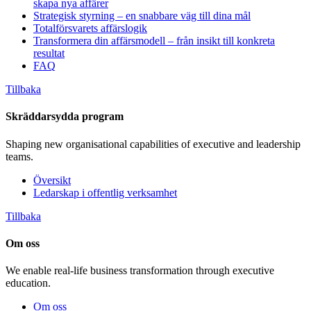
skapa nya affärer
Strategisk styrning – en snabbare väg till dina mål
Totalförsvarets affärslogik
Transformera din affärsmodell – från insikt till konkreta
resultat
FAQ
Tillbaka
Skräddarsydda program
Shaping new organisational capabilities of executive and leadership
teams.
Översikt
Ledarskap i offentlig verksamhet
Tillbaka
Om oss
We enable real-life business transformation through executive
education.
Om oss