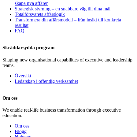
skapa nya affärer
Strategisk styrning – en snabbare väg till dina mål
Totalförsvarets affärslogik
Transformera din affärsmodell – från insikt till konkreta
resultat
FAQ
Skräddarsydda program
Shaping new organisational capabilities of executive and leadership
teams.
Översikt
Ledarskap i offentlig verksamhet
Om oss
We enable real-life business transformation through executive
education.
Om oss
Blogg
Nyheter