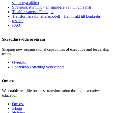
skapa nya affärer
Strategisk styrning – en snabbare väg till dina mål
Totalförsvarets affärslogik
Transformera din affärsmodell – från insikt till konkreta
resultat
FAQ
Skräddarsydda program
Shaping new organisational capabilities of executive and leadership
teams.
Översikt
Ledarskap i offentlig verksamhet
Om oss
We enable real-life business transformation through executive
education.
Om oss
Blogg
Nyheter