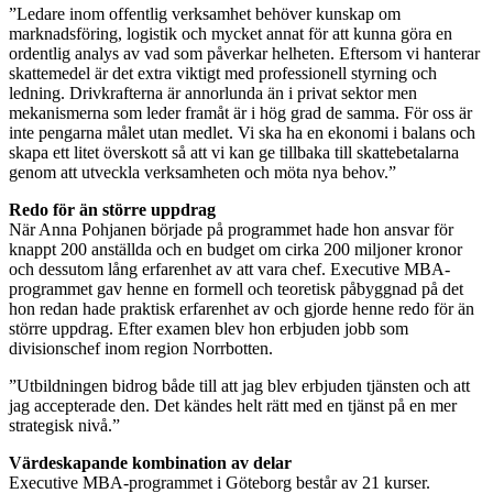
”Ledare inom offentlig verksamhet behöver kunskap om
marknadsföring, logistik och mycket annat för att kunna göra en
ordentlig analys av vad som påverkar helheten. Eftersom vi hanterar
skattemedel är det extra viktigt med professionell styrning och
ledning. Drivkrafterna är annorlunda än i privat sektor men
mekanismerna som leder framåt är i hög grad de samma. För oss är
inte pengarna målet utan medlet. Vi ska ha en ekonomi i balans och
skapa ett litet överskott så att vi kan ge tillbaka till skattebetalarna
genom att utveckla verksamheten och möta nya behov.”
Redo för än större uppdrag
När Anna Pohjanen började på programmet hade hon ansvar för
knappt 200 anställda och en budget om cirka 200 miljoner kronor
och dessutom lång erfarenhet av att vara chef. Executive MBA-
programmet gav henne en formell och teoretisk påbyggnad på det
hon redan hade praktisk erfarenhet av och gjorde henne redo för än
större uppdrag. Efter examen blev hon erbjuden jobb som
divisionschef inom region Norrbotten.
”Utbildningen bidrog både till att jag blev erbjuden tjänsten och att
jag accepterade den. Det kändes helt rätt med en tjänst på en mer
strategisk nivå.”
Värdeskapande kombination av delar
Executive MBA-programmet i Göteborg består av 21 kurser.