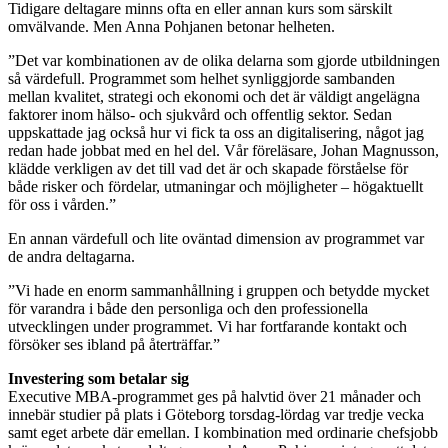
Tidigare deltagare minns ofta en eller annan kurs som särskilt
omvälvande. Men Anna Pohjanen betonar helheten.
”Det var kombinationen av de olika delarna som gjorde utbildningen
så värdefull. Programmet som helhet synliggjorde sambanden
mellan kvalitet, strategi och ekonomi och det är väldigt angelägna
faktorer inom hälso- och sjukvård och offentlig sektor. Sedan
uppskattade jag också hur vi fick ta oss an digitalisering, något jag
redan hade jobbat med en hel del. Vår föreläsare, Johan Magnusson,
klädde verkligen av det till vad det är och skapade förståelse för
både risker och fördelar, utmaningar och möjligheter – högaktuellt
för oss i vården.”
En annan värdefull och lite oväntad dimension av programmet var
de andra deltagarna.
”Vi hade en enorm sammanhållning i gruppen och betydde mycket
för varandra i både den personliga och den professionella
utvecklingen under programmet. Vi har fortfarande kontakt och
försöker ses ibland på återträffar.”
Investering som betalar sig
Executive MBA-programmet ges på halvtid över 21 månader och
innebär studier på plats i Göteborg torsdag-lördag var tredje vecka
samt eget arbete där emellan. I kombination med ordinarie chefsjobb