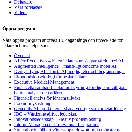
Deltagare
Våra föreläsare
Videor
Öppna program
Våra öppna program är oftast 1-6 dagar långa och utvecklade för
ledare och nyckelpersoner.
Översikt
AI for Executives – bli en ledare som skapar värde med AI
Augmented Intelligence – mänskligt omdöme möter AI
Demystifying AI – förstå AI, möjligheter och begränsningar
Ekonomisk psykologi för beslutsfattare
Executive Medical Management
Finansiella samband – ekonomistyrning för dig som vill göra
bättre analyser och affärer
Finansiell analys för lönsam tillväxt
Förändringsledning
Generativ AI i praktiken – skapa verktyg som arbetar för dig
IDG – Värderingsdrivet ledarskap
Innovationsledarskap – kreativ problemlösning
Interim Management Professional Programme
Strategi och hållbart värdeskapande – att bryta mönster och