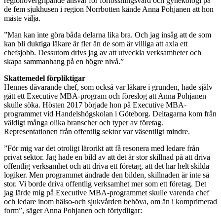
regionövergripande ansvar för förlossningsvård och gynekologi på
de fem sjukhusen i region Norrbotten kände Anna Pohjanen att hon
måste välja.
”Man kan inte göra båda delarna lika bra. Och jag insåg att de som
kan bli duktiga läkare är fler än de som är villiga att axla ett
chefsjobb. Dessutom drivs jag av att utveckla verksamheter och
skapa sammanhang på en högre nivå.”
Skattemedel förpliktigar
Hennes dåvarande chef, som också var läkare i grunden, hade själv
gått ett Executive MBA-program och föreslog att Anna Pohjanen
skulle söka. Hösten 2017 började hon på Executive MBA-
programmet vid Handelshögskolan i Göteborg. Deltagarna kom från
väldigt många olika branscher och typer av företag.
Representationen från offentlig sektor var väsentligt mindre.
”För mig var det otroligt lärorikt att få resonera med ledare från
privat sektor. Jag hade en bild av att det är stor skillnad på att driva
offentlig verksamhet och att driva ett företag, att det har helt skilda
logiker. Men programmet ändrade den bilden, skillnaden är inte så
stor. Vi borde driva offentlig verksamhet mer som ett företag. Det
jag lärde mig på Executive MBA-programmet skulle varenda chef
och ledare inom hälso-och sjukvården behöva, om än i komprimerad
form”, säger Anna Pohjanen och förtydligar: