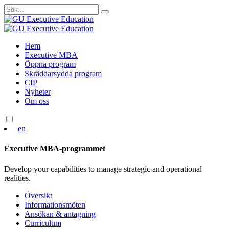
Sök
efter:
Skip
Hem
to
Executive MBA
content
Öppna program
Skräddarsydda program
CIP
Nyheter
Om oss
en
Executive MBA-programmet
Develop your capabilities to manage strategic and operational
realities.
Översikt
Informationsmöten
Ansökan & antagning
Curriculum