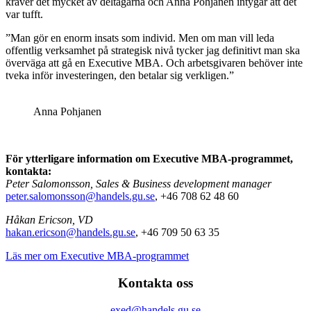
kräver det mycket av deltagarna och Anna Pohjanen intygar att det
var tufft.
”Man gör en enorm insats som individ. Men om man vill leda
offentlig verksamhet på strategisk nivå tycker jag definitivt man ska
överväga att gå en Executive MBA. Och arbetsgivaren behöver inte
tveka inför investeringen, den betalar sig verkligen.”
Anna Pohjanen
För ytterligare information om Executive MBA-programmet,
kontakta:
Peter Salomonsson, Sales & Business development manager
peter.salomonsson@handels.gu.se
, +46 708 62 48 60
Håkan Ericson, VD
hakan.ericson@handels.gu.se
, +46 709 50 63 35
Läs mer om Executive MBA-programmet
Kontakta oss
exed@handels.gu.se