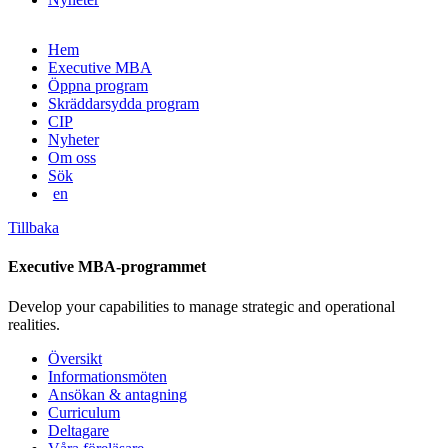
Gå
Hem
vidare
Executive MBA
till
Öppna program
innehåll
Skräddarsydda program
CIP
Nyheter
Om oss
Sök
en
Tillbaka
Executive MBA-programmet
Develop your capabilities to manage strategic and operational
realities.
Översikt
Informationsmöten
Ansökan & antagning
Curriculum
Deltagare