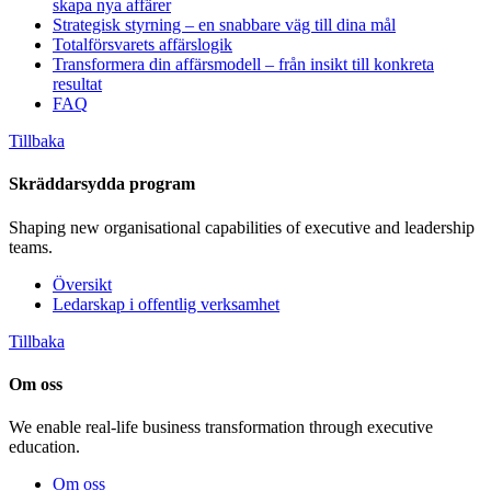
skapa nya affärer
Strategisk styrning – en snabbare väg till dina mål
Totalförsvarets affärslogik
Transformera din affärsmodell – från insikt till konkreta
resultat
FAQ
Tillbaka
Skräddarsydda program
Shaping new organisational capabilities of executive and leadership
teams.
Översikt
Ledarskap i offentlig verksamhet
Tillbaka
Om oss
We enable real-life business transformation through executive
education.
Om oss