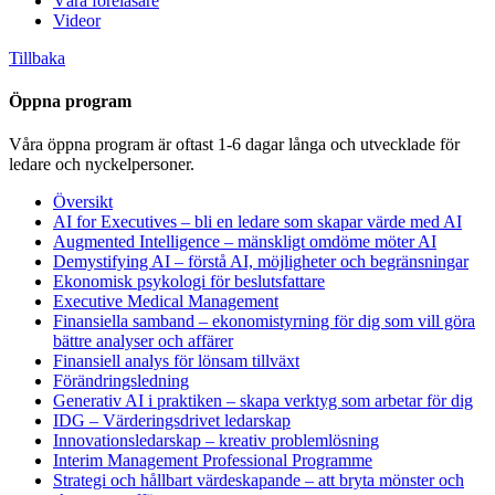
Våra föreläsare
Videor
Tillbaka
Öppna program
Våra öppna program är oftast 1-6 dagar långa och utvecklade för
ledare och nyckelpersoner.
Översikt
AI for Executives – bli en ledare som skapar värde med AI
Augmented Intelligence – mänskligt omdöme möter AI
Demystifying AI – förstå AI, möjligheter och begränsningar
Ekonomisk psykologi för beslutsfattare
Executive Medical Management
Finansiella samband – ekonomistyrning för dig som vill göra
bättre analyser och affärer
Finansiell analys för lönsam tillväxt
Förändringsledning
Generativ AI i praktiken – skapa verktyg som arbetar för dig
IDG – Värderingsdrivet ledarskap
Innovationsledarskap – kreativ problemlösning
Interim Management Professional Programme
Strategi och hållbart värdeskapande – att bryta mönster och