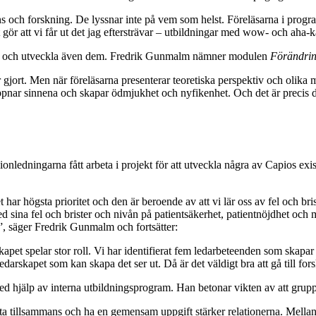
ens och forskning. De lyssnar inte på vem som helst. Föreläsarna i prog
ör att vi får ut det jag eftersträvar – utbildningar med wow- och aha-k
mana och utveckla även dem. Fredrik Gunmalm nämner modulen
Förändrin
 gjort. Men när föreläsarna presenterar teoretiska perspektiv och olika 
nar sinnena och skapar ödmjukhet och nyfikenhet. Och det är precis de
gionledningarna fått arbeta i projekt för att utveckla några av Capios exi
har högsta prioritet och den är beroende av att vi lär oss av fel och bri
 sina fel och brister och nivån på patientsäkerhet, patientnöjdhet och 
ef”, säger Fredrik Gunmalm och fortsätter:
t spelar stor roll. Vi har identifierat fem ledarbeteenden som skapar me
arskapet som kan skapa det ser ut. Då är det väldigt bra att gå till for
ed hjälp av interna utbildningsprogram. Han betonar vikten av att grup
itta tillsammans och ha en gemensam uppgift stärker relationerna. Mellans