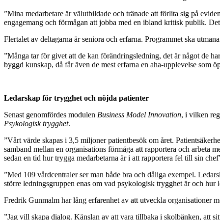
”Mina medarbetare är välutbildade och tränade att förlita sig på evid
engagemang och förmågan att jobba med en ibland kritisk publik. Det g
Flertalet av deltagarna är seniora och erfarna. Programmet ska ut
”Många tar för givet att de kan förändringsledning, det är något de har
byggd kunskap, då får även de mest erfarna en aha-upplevelse som öpp
Ledarskap för trygghet och nöjda patienter
Senast genomfördes modulen
Business Model Innovation
, i vilken re
Psykologisk trygghet
.
”Vårt värde skapas i 3,5 miljoner patientbesök om året. Patientsäkerhet 
samband mellan en organisations förmåga att rapportera och arbeta med
sedan en tid hur trygga medarbetarna är i att rapportera fel till sin ch
”Med 109 vårdcentraler ser man både bra och dåliga exempel. Ledarskape
större ledningsgruppen enas om vad psykologisk trygghet är och hur led
Fredrik Gunmalm har lång erfarenhet av att utveckla organisationer m
”Jag vill skapa dialog. Känslan av att vara tillbaka i skolbänken, att s