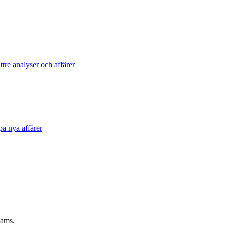
tre analyser och affärer
pa nya affärer
eams.