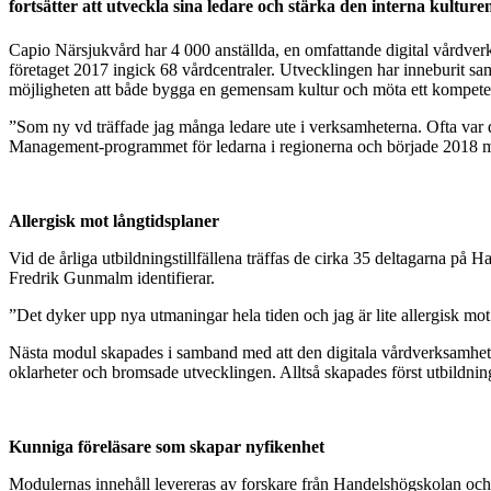
fortsätter att utveckla sina ledare och stärka den interna kultur
Capio Närsjukvård har 4 000 anställda, en omfattande digital vårdver
företaget 2017 ingick 68 vårdcentraler. Utvecklingen har inneburit s
möjligheten att både bygga en gemensam kultur och möta ett kompete
”Som ny vd träffade jag många ledare ute i verksamheterna. Ofta var 
Management-programmet för ledarna i regionerna och började 2018
Allergisk mot långtidsplaner
Vid de årliga utbildningstillfällena träffas de cirka 35 deltagarna p
Fredrik Gunmalm identifierar.
”Det dyker upp nya utmaningar hela tiden och jag är lite allergisk mo
Nästa modul skapades i samband med att den digitala vårdverksamhete
oklarheter och bromsade utvecklingen. Alltså skapades först utbildn
Kunniga föreläsare som skapar nyfikenhet
Modulernas innehåll levereras av forskare från Handelshögskolan och