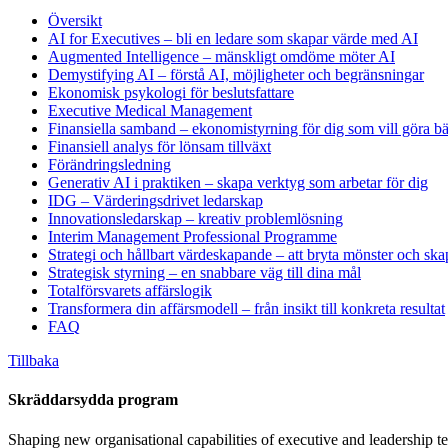
Översikt
AI for Executives – bli en ledare som skapar värde med AI
Augmented Intelligence – mänskligt omdöme möter AI
Demystifying AI – förstå AI, möjligheter och begränsningar
Ekonomisk psykologi för beslutsfattare
Executive Medical Management
Finansiella samband – ekonomistyrning för dig som vill göra bät
Finansiell analys för lönsam tillväxt
Förändringsledning
Generativ AI i praktiken – skapa verktyg som arbetar för dig
IDG – Värderingsdrivet ledarskap
Innovationsledarskap – kreativ problemlösning
Interim Management Professional Programme
Strategi och hållbart värdeskapande – att bryta mönster och ska
Strategisk styrning – en snabbare väg till dina mål
Totalförsvarets affärslogik
Transformera din affärsmodell – från insikt till konkreta resultat
FAQ
Tillbaka
Skräddarsydda program
Shaping new organisational capabilities of executive and leadership t