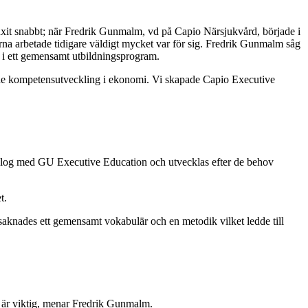
uxit snabbt; när Fredrik Gunmalm, vd på Capio Närsjukvård, började i
rna arbetade tidigare väldigt mycket var för sig. Fredrik Gunmalm såg
i ett gemensamt utbildningsprogram.
ågade kompetensutveckling i ekonomi. Vi skapade Capio Executive
 dialog med GU Executive Education och utvecklas efter de behov
t.
aknades ett gemensamt vokabulär och en metodik vilket ledde till
n är viktig, menar Fredrik Gunmalm.