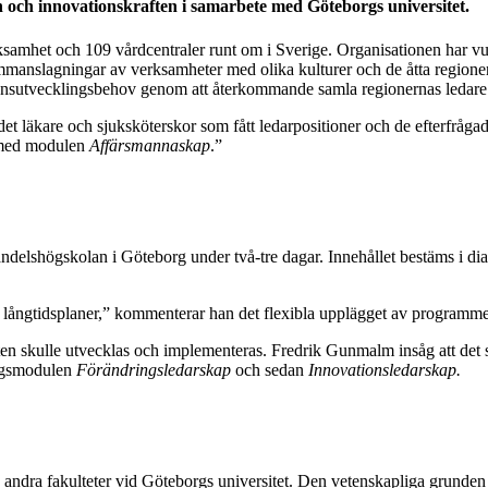
en och innovationskraften i samarbete med Göteborgs universitet.
ksamhet och 109 vårdcentraler runt om i Sverige. Organisationen har v
ammanslagningar av verksamheter med olika kulturer och de åtta regione
nsutvecklingsbehov genom att återkommande samla regionernas ledare 
det läkare och sjuksköterskor som fått ledarpositioner och de efterfr
 med modulen
Affärsmannaskap
.”
å Handelshögskolan i Göteborg under två-tre dagar. Innehållet bestäms i
t långtidsplaner,” kommenterar han det flexibla upplägget av programme
n skulle utvecklas och implementeras. Fredrik Gunmalm insåg att det s
ingsmodulen
Förändringsledarskap
och sedan
Innovationsledarskap.
 andra fakulteter vid Göteborgs universitet. Den vetenskapliga grunde