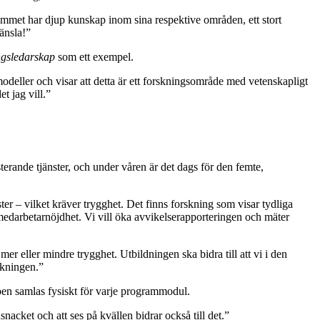
rammet har djup kunskap inom sina respektive områden, ett stort
änsla!”
gsledarskap
som ett exempel.
modeller och visar att detta är ett forskningsområde med vetenskapligt
t jag vill.”
sterande tjänster, och under våren är det dags för den femte,
ster – vilket kräver trygghet. Det finns forskning som visar tydliga
medarbetarnöjdhet. Vi vill öka avvikelserapporteringen och mäter
r eller mindre trygghet. Utbildningen ska bidra till att vi i den
skningen.”
pen samlas fysiskt för varje programmodul.
nacket och att ses på kvällen bidrar också till det.”