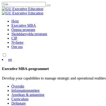
Sök
efter:
Skip
Hem
to
Executive MBA
content
Öppna program
Skräddarsydda program
CIP
Nyheter
Om oss
en
Executive MBA-programmet
Develop your capabilities to manage strategic and operational realities
Översikt
Informationsmöten
Ansökan & antagning
Curriculum
Deltagare