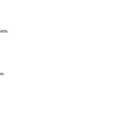
eams.
on.