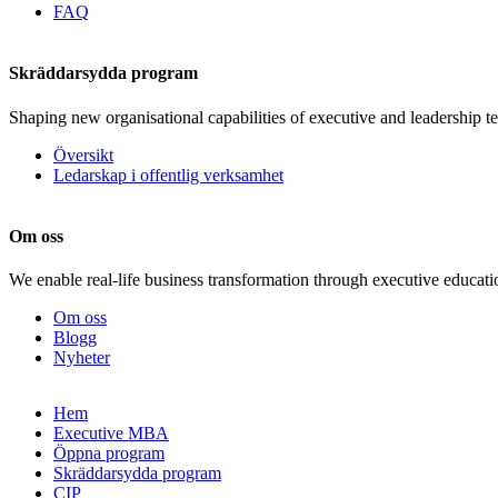
FAQ
Skräddarsydda program
Shaping new organisational capabilities of executive and leadership t
Översikt
Ledarskap i offentlig verksamhet
Om oss
We enable real-life business transformation through executive educati
Om oss
Blogg
Nyheter
Gå
Hem
vidare
Executive MBA
till
Öppna program
innehåll
Skräddarsydda program
CIP